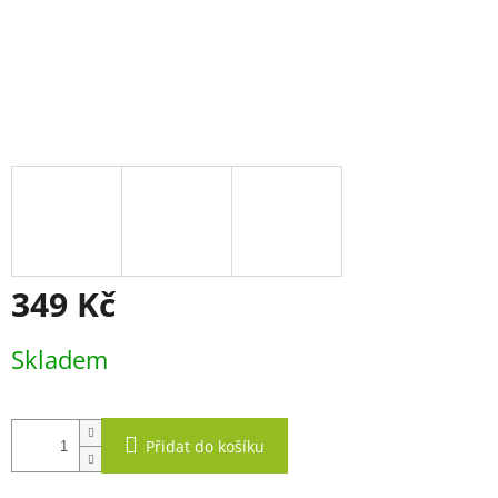
349 Kč
Měrná
Skladem
cena:
Přidat do košíku