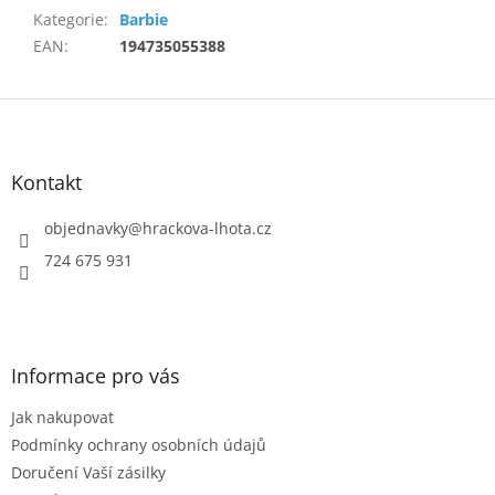
Kategorie
:
Barbie
EAN
:
194735055388
Z
á
p
a
Kontakt
t
í
objednavky
@
hrackova-lhota.cz
724 675 931
Informace pro vás
Jak nakupovat
Podmínky ochrany osobních údajů
Doručení Vaší zásilky