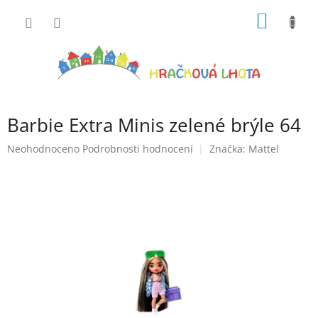
Přejít
NÁKUP
na
obsah
KOŠÍK
Barbie Extra Minis zelené brýle 64
Průměrné
Neohodnoceno
Podrobnosti hodnocení
Značka:
Mattel
hodnocení
produktu
je
0,0
z
5
hvězdiček.