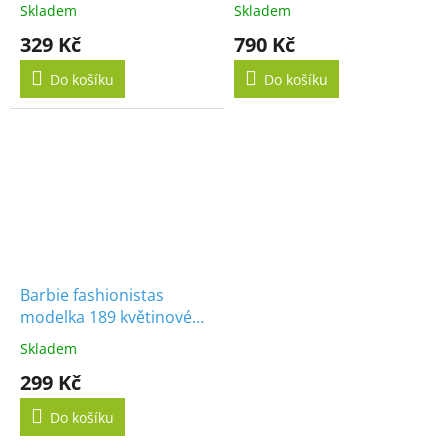
Skladem
Skladem
329 Kč
790 Kč
Do košíku
Do košíku
Barbie fashionistas
modelka 189 květinové
šaty přes rameno
Skladem
299 Kč
Do košíku