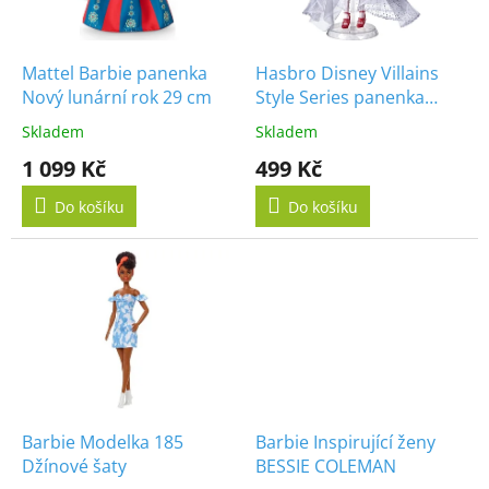
p
r
o
d
Mattel Barbie panenka
Hasbro Disney Villains
u
Nový lunární rok 29 cm
Style Series panenka
k
Cruella De Vil
Skladem
Skladem
t
1 099 Kč
499 Kč
ů
Do košíku
Do košíku
Barbie Modelka 185
Barbie Inspirující ženy
Džínové šaty
BESSIE COLEMAN