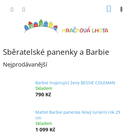
Přejít
NÁKUP
na
obsah
KOŠÍK
Sběratelské panenky a Barbie
Nejprodávanější
Barbie Inspirující ženy BESSIE COLEMAN
Skladem
790 Kč
Mattel Barbie panenka Nový lunární rok 29
cm
Skladem
1 099 Kč