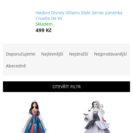
Hasbro Disney Villains Style Series panenka
Cruella De Vil
Skladem
499 Kč
Ř
a
Doporučujeme
Nejlevnější
Nejdražší
Nejprodávanější
z
e
Abecedně
n
í
p
OTEVŘÍT FILTR
r
o
V
d
ý
u
p
k
i
t
s
ů