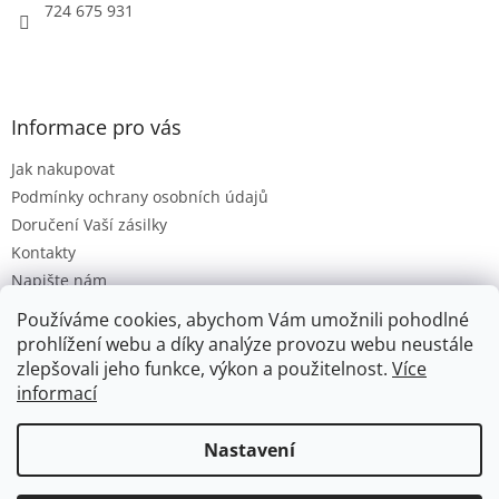
724 675 931
Informace pro vás
Jak nakupovat
Podmínky ochrany osobních údajů
Doručení Vaší zásilky
Kontakty
Napište nám
Hodnocení obchodu
Používáme cookies, abychom Vám umožnili pohodlné
Moje objednávka
prohlížení webu a díky analýze provozu webu neustále
zlepšovali jeho funkce, výkon a použitelnost.
Více
informací
Vytvořil Shoptet
Nastavení