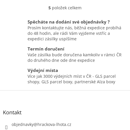
5
položek celkem
O
v
l
Spěcháte na dodání své objednávky ?
á
Prosím kontaktujte nás, běžná expedice probíhá
d
do 48 hodin, ale rádi Vám vyjdeme vstříc a
a
expedici zásilky uspíšíme
c
í
Termín doručení
p
Vaše zásilka bude doručena kamkoliv v rámci ČR
r
do druhého dne ode dne expedice
v
k
Výdejní místa
y
Více jak 3000 výdejních míst v ČR - GLS parcel
v
shopy, GLS parcel boxy, partnerské Alza boxy
ý
Z
p
i
á
s
p
u
a
Kontakt
t
í
objednavky
@
hrackova-lhota.cz