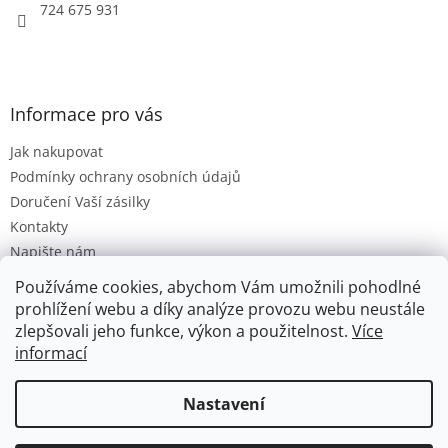
724 675 931
Informace pro vás
Jak nakupovat
Podmínky ochrany osobních údajů
Doručení Vaší zásilky
Kontakty
Napište nám
Hodnocení obchodu
Používáme cookies, abychom Vám umožnili pohodlné
Moje objednávka
prohlížení webu a díky analýze provozu webu neustále
zlepšovali jeho funkce, výkon a použitelnost.
Více
informací
Vytvořil Shoptet
Nastavení