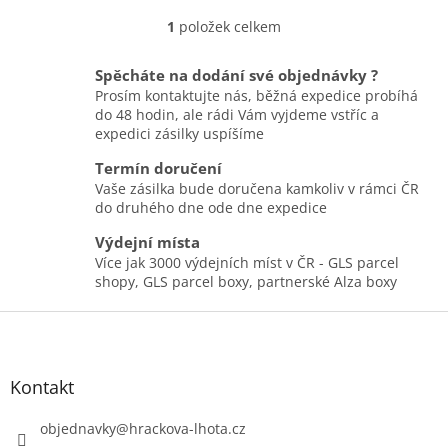
1
položek celkem
O
v
l
Spěcháte na dodání své objednávky ?
á
Prosím kontaktujte nás, běžná expedice probíhá
d
do 48 hodin, ale rádi Vám vyjdeme vstříc a
a
expedici zásilky uspíšíme
c
í
Termín doručení
p
Vaše zásilka bude doručena kamkoliv v rámci ČR
r
do druhého dne ode dne expedice
v
k
Výdejní místa
y
Více jak 3000 výdejních míst v ČR - GLS parcel
v
shopy, GLS parcel boxy, partnerské Alza boxy
ý
Z
p
i
á
s
p
u
a
Kontakt
t
í
objednavky
@
hrackova-lhota.cz