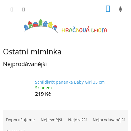
Přejít
NÁKUP
na
obsah
KOŠÍK
Ostatní miminka
Nejprodávanější
Schildkröt panenka Baby Girl 35 cm
Skladem
219 Kč
Ř
a
Doporučujeme
Nejlevnější
Nejdražší
Nejprodávanější
z