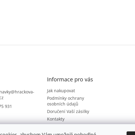
Informace pro vás
Jak nakupovat
navky
@
hrackova-
cz
Podmínky ochrany
osobních údajů
75 931
Doručení Vaší zásilky
Kontakty
Napište nám
Hodnocení obchodu
cookies, abychom Vám umožnili pohodlné