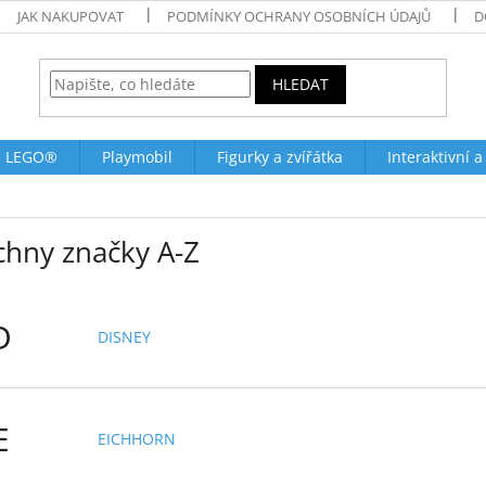
JAK NAKUPOVAT
PODMÍNKY OCHRANY OSOBNÍCH ÚDAJŮ
D
HLEDAT
LEGO®
Playmobil
Figurky a zvířátka
Interaktivní a
chny značky A-Z
D
DISNEY
E
EICHHORN