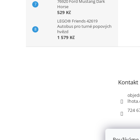
76920 Ford Mustang Dark
Horse
529 Kč
LEGO® Friends 42619
Autobus pro turné popových
hvězd
1 579 Kč
Z
á
p
a
t
Kontakt
í
objed
lhota.
724 6
Používáme 