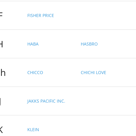
F
FISHER PRICE
H
HABA
HASBRO
h
CHICCO
CHICHI LOVE
J
JAKKS PACIFIC INC.
K
KLEIN