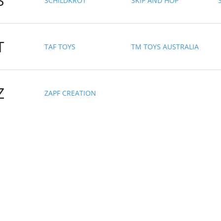
S
SCHILDKRÖT
SKIP AND HOP
T
TAF TOYS
TM TOYS AUSTRALIA
Z
ZAPF CREATION