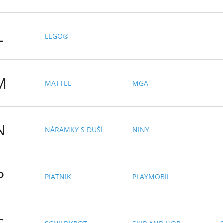
L
LEGO®
M
MATTEL
MGA
N
NÁRAMKY S DUŠÍ
NINY
P
PIATNIK
PLAYMOBIL