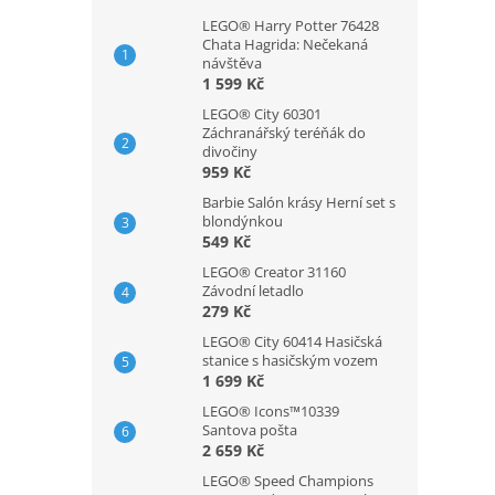
LEGO® Harry Potter 76428
Chata Hagrida: Nečekaná
návštěva
1 599 Kč
LEGO® City 60301
Záchranářský teréňák do
divočiny
959 Kč
Barbie Salón krásy Herní set s
blondýnkou
549 Kč
LEGO® Creator 31160
Závodní letadlo
279 Kč
LEGO® City 60414 Hasičská
stanice s hasičským vozem
1 699 Kč
LEGO® Icons™10339
Santova pošta
2 659 Kč
LEGO® Speed Champions