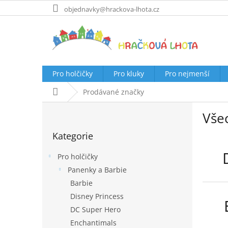
Přejít
objednavky@hrackova-lhota.cz
na
obsah
Pro holčičky
Pro kluky
Pro nejmenší
Domů
Prodávané značky
P
Vše
o
Přeskočit
s
Kategorie
kategorie
t
r
Pro holčičky
a
Panenky a Barbie
n
Barbie
n
í
Disney Princess
p
DC Super Hero
a
Enchantimals