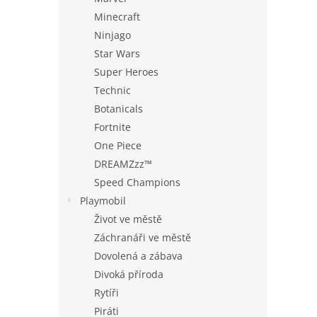
Minecraft
Ninjago
Star Wars
Super Heroes
Technic
Botanicals
Fortnite
One Piece
DREAMZzz™
Speed Champions
Playmobil
Život ve městě
Záchranáři ve městě
Dovolená a zábava
Divoká příroda
Rytíři
Piráti