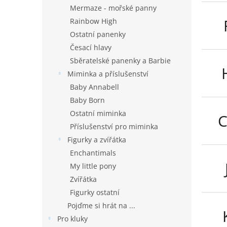
n
Mermaze - mořské panny
e
Rainbow High
l
Ostatní panenky
Česací hlavy
Sběratelské panenky a Barbie
Miminka a příslušenství
Baby Annabell
Baby Born
Ostatní miminka
C
Příslušenství pro miminka
Figurky a zvířátka
Enchantimals
My little pony
Zvířátka
Figurky ostatní
Pojďme si hrát na ...
Pro kluky