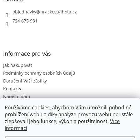
c
t
í
í
objednavky
@
hrackova-lhota.cz
p
r
724 675 931
v
k
y
v
ý
Informace pro vás
p
i
Jak nakupovat
s
u
Podmínky ochrany osobních údajů
Doručení Vaší zásilky
Kontakty
Napište nám
Hodnocení obchodu
Používáme cookies, abychom Vám umožnili pohodlné
Moje objednávka
prohlížení webu a díky analýze provozu webu neustále
zlepšovali jeho funkce, výkon a použitelnost.
Více
informací
Vytvořil Shoptet