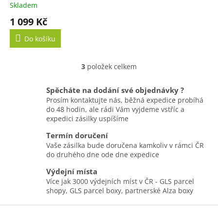
Skladem
1 099 Kč
Do košíku
3
položek celkem
O
v
l
Spěcháte na dodání své objednávky ?
á
Prosím kontaktujte nás, běžná expedice probíhá
d
do 48 hodin, ale rádi Vám vyjdeme vstříc a
a
expedici zásilky uspíšíme
c
í
Termín doručení
p
Vaše zásilka bude doručena kamkoliv v rámci ČR
r
do druhého dne ode dne expedice
v
k
Výdejní místa
y
Více jak 3000 výdejních míst v ČR - GLS parcel
v
shopy, GLS parcel boxy, partnerské Alza boxy
ý
Z
p