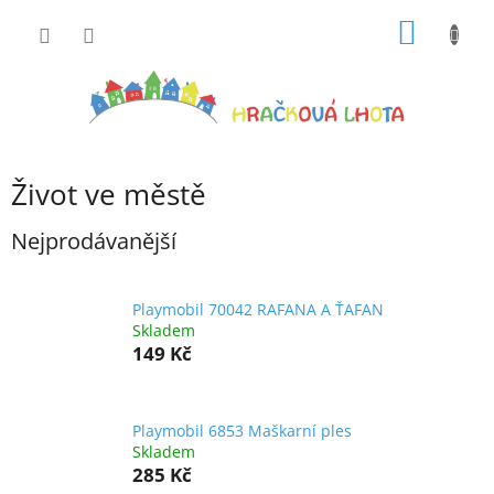
Přejít
NÁKUP
na
obsah
KOŠÍK
Život ve městě
Nejprodávanější
Playmobil 70042 RAFANA A ŤAFAN
Skladem
149 Kč
Playmobil 6853 Maškarní ples
Skladem
285 Kč