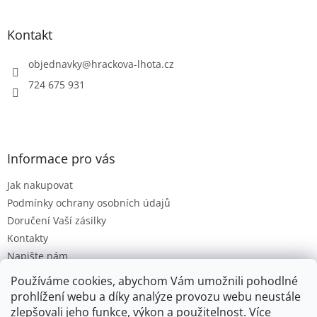
i
á
s
p
u
a
Kontakt
t
í
objednavky
@
hrackova-lhota.cz
724 675 931
Informace pro vás
Jak nakupovat
Podmínky ochrany osobních údajů
Doručení Vaší zásilky
Kontakty
Napište nám
Hodnocení obchodu
Používáme cookies, abychom Vám umožnili pohodlné
Moje objednávka
prohlížení webu a díky analýze provozu webu neustále
zlepšovali jeho funkce, výkon a použitelnost.
Více