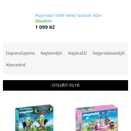
Playmobil 5499 Velký fashion dům
Skladem
1 099 Kč
Ř
a
Doporučujeme
Nejlevnější
Nejdražší
Nejprodávanější
z
e
Abecedně
n
í
p
OTEVŘÍT FILTR
r
o
V
d
ý
u
p
k
i
t
s
ů