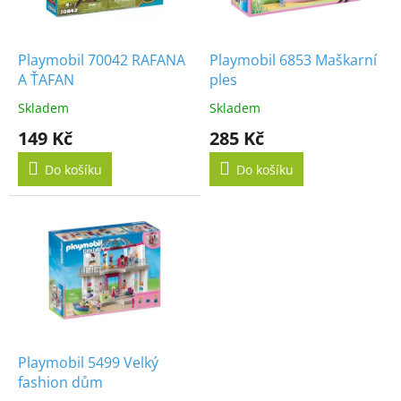
p
r
o
d
Playmobil 70042 RAFANA
Playmobil 6853 Maškarní
u
A ŤAFAN
ples
k
Skladem
Skladem
t
149 Kč
285 Kč
ů
Do košíku
Do košíku
Playmobil 5499 Velký
fashion dům