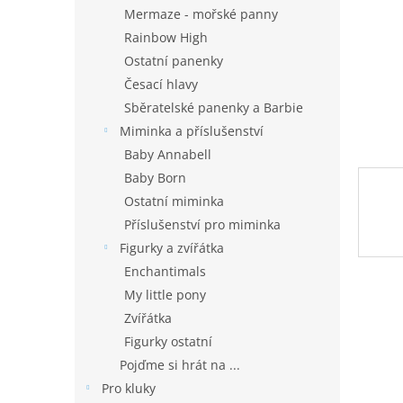
n
Mermaze - mořské panny
e
Rainbow High
l
Ostatní panenky
Česací hlavy
Sběratelské panenky a Barbie
Miminka a příslušenství
Baby Annabell
Baby Born
Ostatní miminka
Příslušenství pro miminka
Figurky a zvířátka
Enchantimals
My little pony
Zvířátka
Figurky ostatní
Pojďme si hrát na ...
Pro kluky