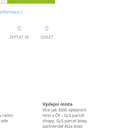
 informace
ZEPTAT SE
SDÍLET
Výdejní místa
Více jak 3000 výdejních
v rámci
míst v ČR - GLS parcel
 ode
shopy, GLS parcel boxy,
partnerské Alza boxy