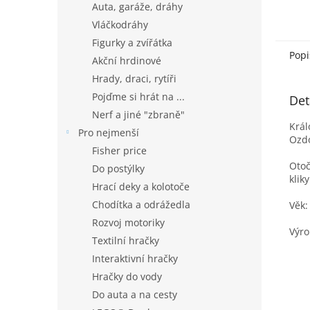
Auta, garáže, dráhy
Vláčkodráhy
Figurky a zvířátka
Popi
Akční hrdinové
Hrady, draci, rytíři
Pojďme si hrát na ...
Det
Nerf a jiné "zbraně"
Král
Pro nejmenší
Ozdo
Fisher price
Otoč
Do postýlky
klik
Hrací deky a kolotoče
Chodítka a odrážedla
Věk: 
Rozvoj motoriky
Výro
Textilní hračky
Interaktivní hračky
Hračky do vody
Do auta a na cesty