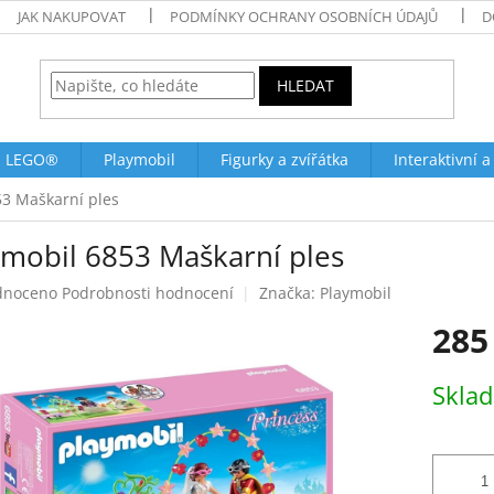
JAK NAKUPOVAT
PODMÍNKY OCHRANY OSOBNÍCH ÚDAJŮ
D
HLEDAT
LEGO®
Playmobil
Figurky a zvířátka
Interaktivní a
53 Maškarní ples
ymobil 6853 Maškarní ples
né
dnoceno
Podrobnosti hodnocení
Značka:
Playmobil
ení
285
tu
Měrná
Skla
cena:
ek.