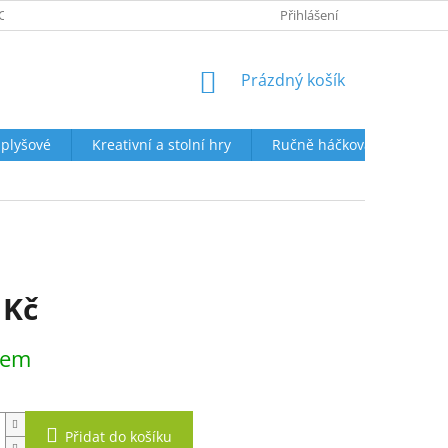
ORUČENÍ VAŠÍ ZÁSILKY
KONTAKTY
Přihlášení
NAPIŠTE NÁM
HODNO
NÁKUPNÍ
Prázdný košík
KOŠÍK
 plyšové
Kreativní a stolní hry
Ručně háčkované košíčky 
 Kč
dem
Přidat do košíku