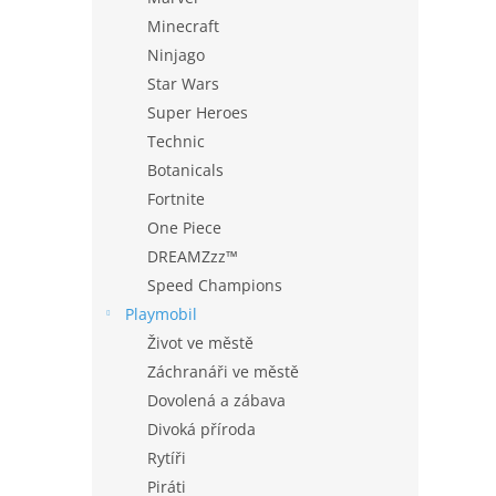
Minecraft
Ninjago
Star Wars
Super Heroes
Technic
Botanicals
Fortnite
One Piece
DREAMZzz™
Speed Champions
Playmobil
Život ve městě
Záchranáři ve městě
Dovolená a zábava
Divoká příroda
Rytíři
Piráti