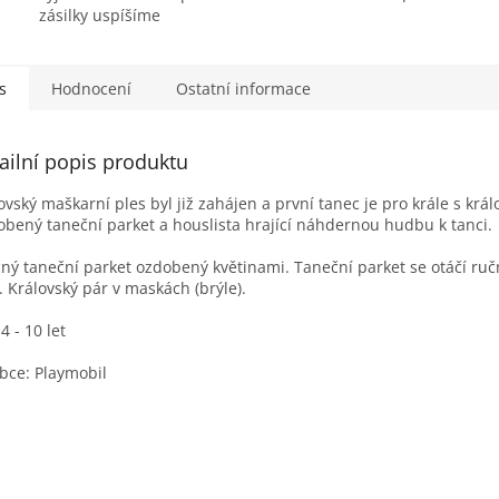
zásilky uspíšíme
s
Hodnocení
Ostatní informace
ailní popis produktu
ovský maškarní ples byl již zahájen a první tanec je pro krále s krá
bený taneční parket a houslista hrající náhdernou hudbu k tanci.
ný taneční parket ozdobený květinami. Taneční parket se otáčí ru
y. Královský pár v maskách (brýle).
4 - 10 let
bce: Playmobil