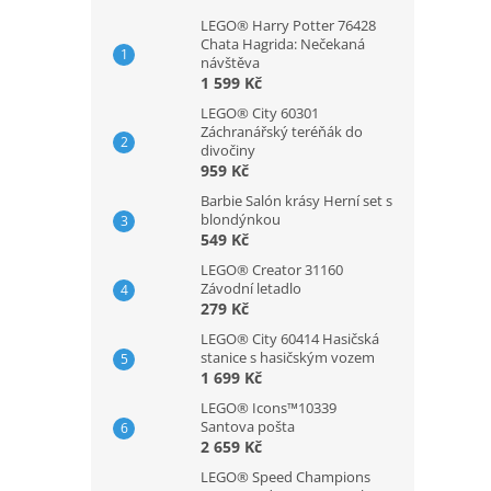
LEGO® Harry Potter 76428
Chata Hagrida: Nečekaná
návštěva
1 599 Kč
LEGO® City 60301
Záchranářský teréňák do
divočiny
959 Kč
Barbie Salón krásy Herní set s
blondýnkou
549 Kč
LEGO® Creator 31160
Závodní letadlo
279 Kč
LEGO® City 60414 Hasičská
stanice s hasičským vozem
1 699 Kč
LEGO® Icons™10339
Santova pošta
2 659 Kč
LEGO® Speed Champions