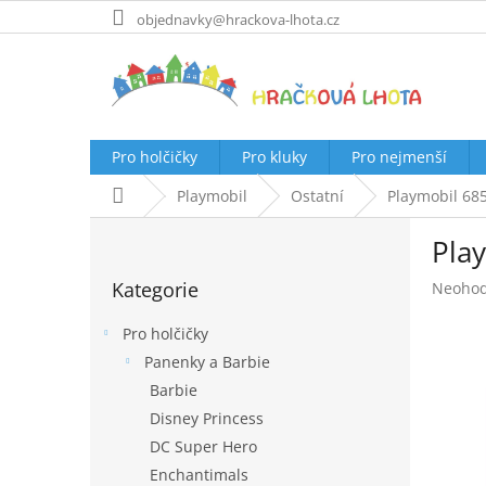
Přejít
objednavky@hrackova-lhota.cz
na
obsah
Pro holčičky
Pro kluky
Pro nejmenší
Domů
Playmobil
Ostatní
Playmobil 68
P
Pla
o
Přeskočit
s
Kategorie
Průměr
Neoho
kategorie
t
hodnoc
r
produk
Pro holčičky
a
je
Panenky a Barbie
n
0,0
Barbie
z
n
5
í
Disney Princess
hvězdič
p
DC Super Hero
a
Enchantimals