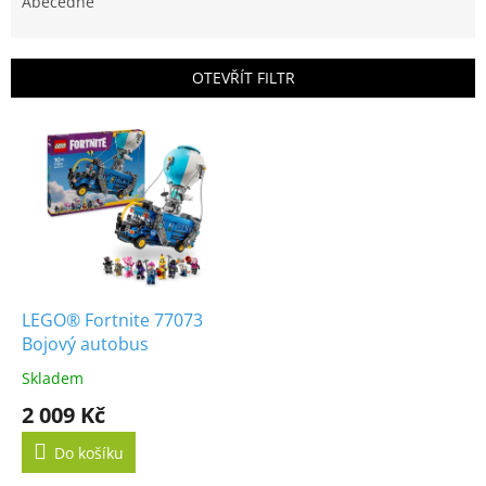
e
Abecedně
n
í
p
OTEVŘÍT FILTR
r
o
V
d
ý
u
p
k
i
t
s
ů
p
r
o
d
LEGO® Fortnite 77073
u
Bojový autobus
k
Skladem
t
2 009 Kč
ů
Do košíku