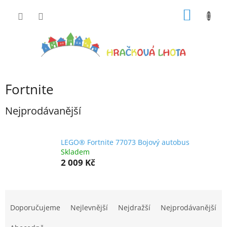
Přejít
NÁKUP
na
obsah
KOŠÍK
Fortnite
Nejprodávanější
LEGO® Fortnite 77073 Bojový autobus
Skladem
2 009 Kč
Ř
a
Doporučujeme
Nejlevnější
Nejdražší
Nejprodávanější
z