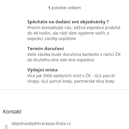
1
položek celkem
O
v
l
Spěcháte na dodání své objednávky ?
á
Prosím kontaktujte nás, běžná expedice probíhá
d
do 48 hodin, ale rádi Vám vyjdeme vstříc a
a
expedici zásilky uspíšíme
c
í
Termín doručení
p
Vaše zásilka bude doručena kamkoliv v rámci ČR
r
do druhého dne ode dne expedice
v
k
Výdejní místa
y
Více jak 3000 výdejních míst v ČR - GLS parcel
v
shopy, GLS parcel boxy, partnerské Alza boxy
ý
Z
p
i
á
s
p
u
a
Kontakt
t
í
objednavky
@
hrackova-lhota.cz