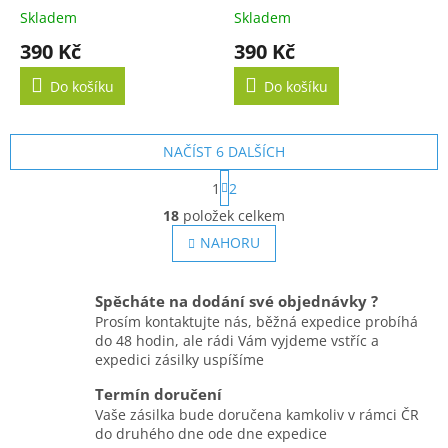
20cm
Skladem
Skladem
390 Kč
390 Kč
Do košíku
Do košíku
NAČÍST 6 DALŠÍCH
S
1
2
t
O
r
18
položek celkem
v
á
l
NAHORU
n
á
k
o
d
v
a
Spěcháte na dodání své objednávky ?
á
c
Prosím kontaktujte nás, běžná expedice probíhá
n
í
do 48 hodin, ale rádi Vám vyjdeme vstříc a
í
p
expedici zásilky uspíšíme
r
v
Termín doručení
k
Vaše zásilka bude doručena kamkoliv v rámci ČR
y
do druhého dne ode dne expedice