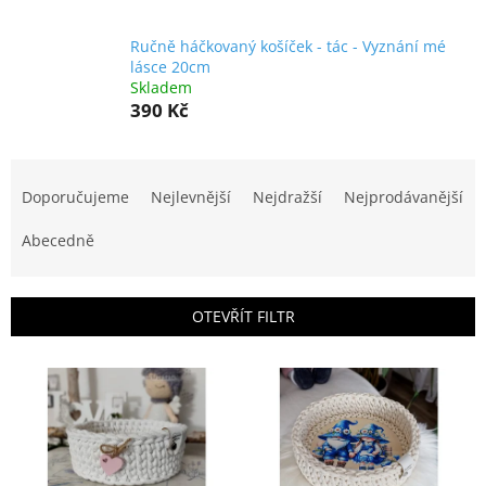
Ručně háčkovaný košíček - tác - Vyznání mé
lásce 20cm
Skladem
390 Kč
Ř
a
Doporučujeme
Nejlevnější
Nejdražší
Nejprodávanější
z
e
Abecedně
n
í
p
OTEVŘÍT FILTR
r
o
V
d
ý
u
p
k
i
t
s
ů