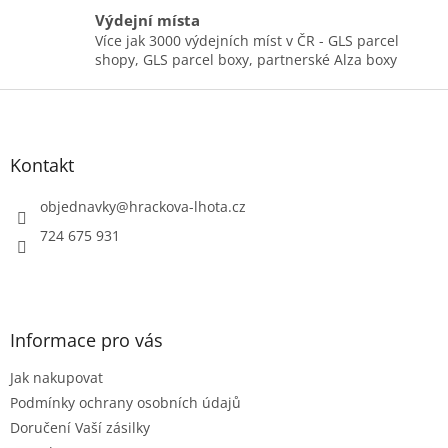
v
Výdejní místa
ý
p
Více jak 3000 výdejních míst v ČR - GLS parcel
i
shopy, GLS parcel boxy, partnerské Alza boxy
s
Z
u
á
p
a
Kontakt
t
í
objednavky
@
hrackova-lhota.cz
724 675 931
Informace pro vás
Jak nakupovat
Podmínky ochrany osobních údajů
Doručení Vaší zásilky