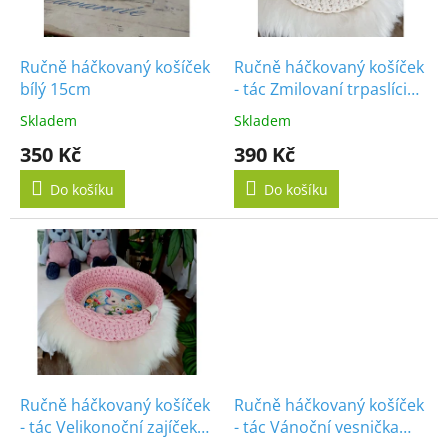
p
r
o
d
Ručně háčkovaný košíček
Ručně háčkovaný košíček
u
bílý 15cm
- tác Zmilovaní trpaslíci
k
20cm
Skladem
Skladem
t
350 Kč
390 Kč
ů
Do košíku
Do košíku
Ručně háčkovaný košíček
Ručně háčkovaný košíček
- tác Velikonoční zajíček
- tác Vánoční vesnička