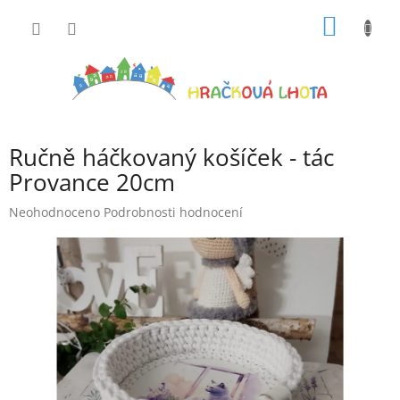
Přejít
NÁKUP
na
obsah
KOŠÍK
Ručně háčkovaný košíček - tác
Provance 20cm
Průměrné
Neohodnoceno
Podrobnosti hodnocení
hodnocení
produktu
je
0,0
z
5
hvězdiček.