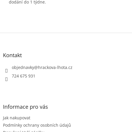
dodání do 1 týdne.
Z
á
p
a
Kontakt
t
í
objednavky
@
hrackova-lhota.cz
724 675 931
Informace pro vás
Jak nakupovat
Podmínky ochrany osobních údajů