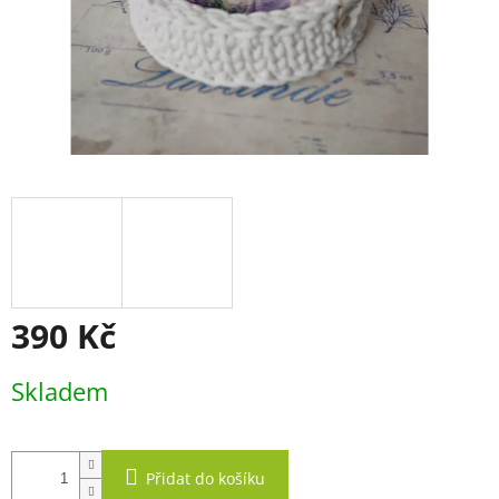
390 Kč
Měrná
Skladem
cena:
Přidat do košíku