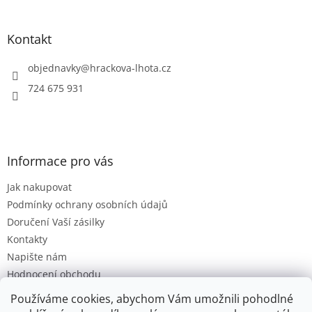
i
á
s
p
u
a
Kontakt
t
í
objednavky
@
hrackova-lhota.cz
724 675 931
Informace pro vás
Jak nakupovat
Podmínky ochrany osobních údajů
Doručení Vaší zásilky
Kontakty
Napište nám
Hodnocení obchodu
Moje objednávka
Používáme cookies, abychom Vám umožnili pohodlné
Obchodní Podmínky