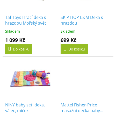
p
r
o
d
Taf Toys Hrací deka s
SKIP HOP E&M Deka s
u
hrazdou Mořský svět
hrazdou
k
Skladem
Skladem
t
1 099 Kč
699 Kč
ů
Do košíku
Do košíku
NINY baby set: deka,
Mattel Fisher-Price
válec, míček
masážní dečka baby