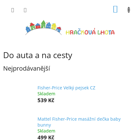
Přejít
NÁKUP
na
obsah
KOŠÍK
Do auta a na cesty
Nejprodávanější
Fisher-Price Velký pejsek CZ
Skladem
539 Kč
Mattel Fisher-Price masážní dečka baby
bunny
Skladem
499 Kč