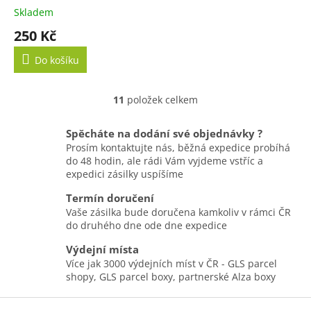
Skladem
250 Kč
Do košíku
11
položek celkem
O
v
l
Spěcháte na dodání své objednávky ?
á
Prosím kontaktujte nás, běžná expedice probíhá
d
do 48 hodin, ale rádi Vám vyjdeme vstříc a
a
expedici zásilky uspíšíme
c
í
Termín doručení
p
Vaše zásilka bude doručena kamkoliv v rámci ČR
r
do druhého dne ode dne expedice
v
k
Výdejní místa
y
Více jak 3000 výdejních míst v ČR - GLS parcel
v
shopy, GLS parcel boxy, partnerské Alza boxy
ý
Z
p