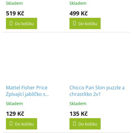
bunny
Skladem
Skladem
519 Kč
499 Kč
Do košíku
Do košíku
Mattel Fisher Price
Chicco Pan Slon puzzle a
Zpívající jablíčko s
chrastítko 2v1
překvapením
Skladem
Skladem
129 Kč
135 Kč
Do košíku
Do košíku