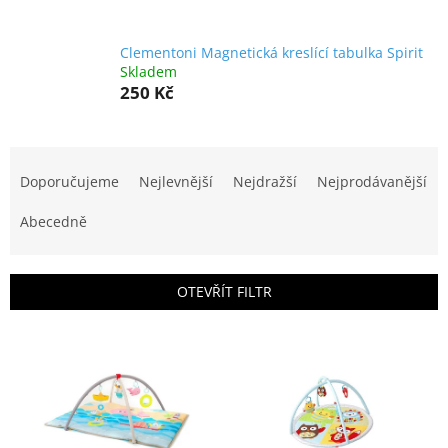
Clementoni Magnetická kreslící tabulka Spirit
Skladem
250 Kč
Ř
a
Doporučujeme
Nejlevnější
Nejdražší
Nejprodávanější
z
e
Abecedně
n
í
p
OTEVŘÍT FILTR
r
o
V
d
ý
u
p
k
i
t
s
ů