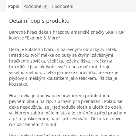
Popis
Podobné (4)
Hodnocení
Detailní popis produktu
Barevná hrací deka s hrazdou americké značky SKIP HOP,
kolekce "Explore & More"
Deka je kulatého tvaru, s barevnými obrázky zvířátek.
Hrazdičku tvoří měkké oblouky se čtyřmi závěsnými
hračkami: sovička, včelička, ježek a liška. Hračky na
hrazdičce jsou aktivní: sovička po zmáčknutí hraje
veselou melodii, včelka je měkké chrastítko, ježeček je
plyšový s měkkým kousátkem jako tělíčkem, lištička je
kousátko.
Hrací deka je dodávána v praktickém průhledném
pevném obalu na zip, s uchem pro přenášení. Pokud se
deka nepoužívá, lze ji jednoduše složit a uložit do obalu,
ve kterém zabírá málo místa a je chráněna před prachem
a příp. poškozením, např. při cestování. Deku lze znovu
rozložit během 2 minut.
Hrací deku je možné prát v pračce na nízkou teplotu a