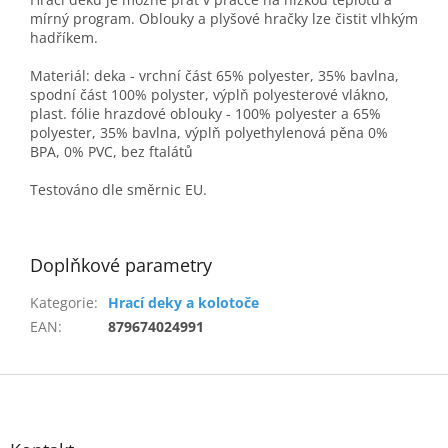
mírný program. Oblouky a plyšové hračky lze čistit vlhkým
hadříkem.
Materiál: deka - vrchní část 65% polyester, 35% bavlna,
spodní část 100% polyster, výplň polyesterové vlákno,
plast. fólie hrazdové oblouky - 100% polyester a 65%
polyester, 35% bavlna, výplň polyethylenová pěna 0%
BPA, 0% PVC, bez ftalátů
Testováno dle směrnic EU.
Doplňkové parametry
Kategorie
:
Hrací deky a kolotoče
EAN
:
879674024991
Z
á
p