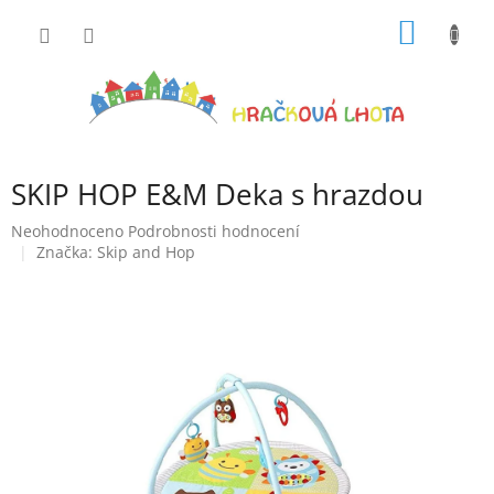
Přejít
NÁKUP
na
obsah
KOŠÍK
SKIP HOP E&M Deka s hrazdou
Průměrné
Neohodnoceno
Podrobnosti hodnocení
hodnocení
Značka:
Skip and Hop
produktu
je
0,0
z
5
hvězdiček.