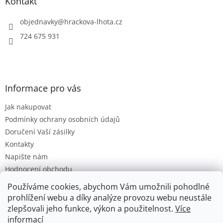
a
Kontakt
t
í
objednavky
@
hrackova-lhota.cz
724 675 931
Informace pro vás
Jak nakupovat
Podmínky ochrany osobních údajů
Doručení Vaší zásilky
Kontakty
Napište nám
Hodnocení obchodu
Moje objednávka
Používáme cookies, abychom Vám umožnili pohodlné
Obchodní Podmínky
prohlížení webu a díky analýze provozu webu neustále
zlepšovali jeho funkce, výkon a použitelnost.
Více
informací