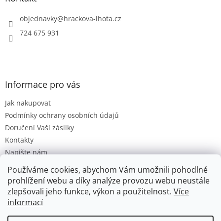
c
t
í
í
objednavky
@
hrackova-lhota.cz
p
r
724 675 931
v
k
y
v
ý
Informace pro vás
p
i
Jak nakupovat
s
u
Podmínky ochrany osobních údajů
Doručení Vaší zásilky
Kontakty
Napište nám
Hodnocení obchodu
Používáme cookies, abychom Vám umožnili pohodlné
Moje objednávka
prohlížení webu a díky analýze provozu webu neustále
zlepšovali jeho funkce, výkon a použitelnost.
Více
informací
Vytvořil Shoptet