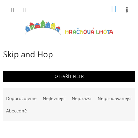
Přejít
NÁKUP
na
obsah
KOŠÍK
Skip and Hop
OTEVŘÍT FILTR
Ř
a
Doporučujeme
Nejlevnější
Nejdražší
Nejprodávanější
z
e
Abecedně
n
í
V
p
ý