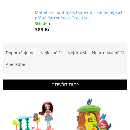
Mattel Enchantimals tajné útočiště nejlepších
přátel Parrot Peeki Tree Hut
Skladem
389 Kč
Ř
a
Doporučujeme
Nejlevnější
Nejdražší
Nejprodávanější
z
e
Abecedně
n
í
p
OTEVŘÍT FILTR
r
o
V
d
ý
u
p
k
i
t
s
ů