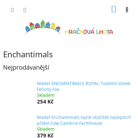
Přejít
NÁKUP
na
obsah
KOŠÍK
Enchantimals
Nejprodávanější
Mattel ENCHANTIMALS ROYAL Toaletní stolek
Felicity Fox
Skladem
254 Kč
Mattel Enchantimals tajné útočiště nejlepších
přátel Cow Cambrie Farmhouse
Skladem
379 Kč