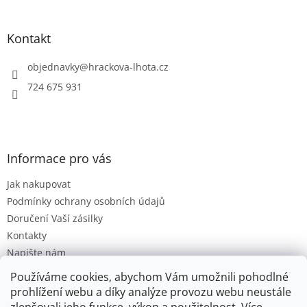
i
á
s
p
u
a
Kontakt
t
í
objednavky
@
hrackova-lhota.cz
724 675 931
Informace pro vás
Jak nakupovat
Podmínky ochrany osobních údajů
Doručení Vaší zásilky
Kontakty
Napište nám
Hodnocení obchodu
Používáme cookies, abychom Vám umožnili pohodlné
Moje objednávka
prohlížení webu a díky analýze provozu webu neustále