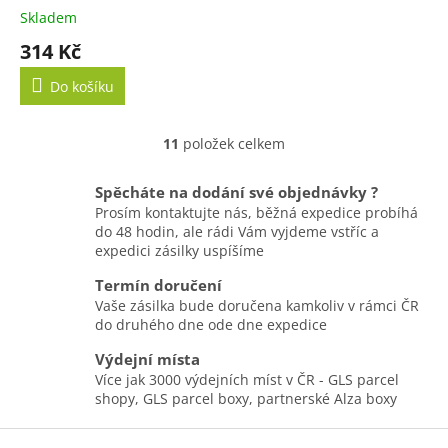
Skunk & zvířátko Caper
Skladem
314 Kč
Do košíku
11
položek celkem
O
v
l
Spěcháte na dodání své objednávky ?
á
Prosím kontaktujte nás, běžná expedice probíhá
d
do 48 hodin, ale rádi Vám vyjdeme vstříc a
a
expedici zásilky uspíšíme
c
í
Termín doručení
p
Vaše zásilka bude doručena kamkoliv v rámci ČR
r
do druhého dne ode dne expedice
v
k
Výdejní místa
y
Více jak 3000 výdejních míst v ČR - GLS parcel
v
shopy, GLS parcel boxy, partnerské Alza boxy
ý
Z
p