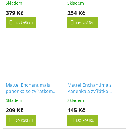
přátel Cow Cambrie
Felicity Fox
Skladem
Skladem
Farmhouse
379 Kč
254 Kč
Do košíku
Do košíku
Mattel Enchantimals
Mattel Enchantimals
panenka se zvířátkem
Panenka a zvířátko
Felicity Fox
Redward Rooster a Cluck
Skladem
Skladem
209 Kč
145 Kč
Do košíku
Do košíku