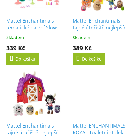
p
r
o
d
Mattel Enchantimals
Mattel Enchantimals
u
tématické balení Slow
tajné útočiště nejlepších
k
down salon
přátel Parrot Peeki Tree
Skladem
Skladem
t
Hut
339 Kč
389 Kč
ů
Do košíku
Do košíku
Mattel Enchantimals
Mattel ENCHANTIMALS
tajné útočiště nejlepších
ROYAL Toaletní stolek