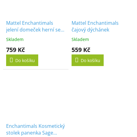
Mattel Enchantimals
Mattel Enchantimals
jelení domeček herní set
čajový dýchánek
panenka Danessa s
Skladem
Skladem
doplňky
759 Kč
559 Kč
Do košíku
Do košíku
Enchantimals Kosmetický
stolek panenka Sage