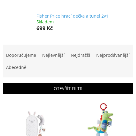
Fisher Price hrací dečka a tunel 2v1
Skladem
699 Kč
Ř
a
Doporučujeme
Nejlevnější
Nejdražší
Nejprodávanější
z
e
Abecedně
n
í
p
OTEVŘÍT FILTR
r
o
V
d
ý
u
p
k
i
t
s
ů