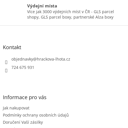
v
Výdejní místa
ý
p
Více jak 3000 výdejních míst v ČR - GLS parcel
i
shopy, GLS parcel boxy, partnerské Alza boxy
s
Z
u
á
p
a
Kontakt
t
í
objednavky
@
hrackova-lhota.cz
724 675 931
Informace pro vás
Jak nakupovat
Podmínky ochrany osobních údajů
Doručení Vaší zásilky