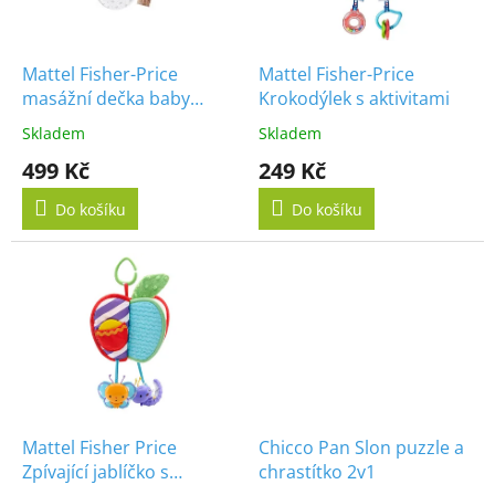
p
r
o
d
Mattel Fisher-Price
Mattel Fisher-Price
u
masážní dečka baby
Krokodýlek s aktivitami
k
bunny
Skladem
Skladem
t
499 Kč
249 Kč
ů
Do košíku
Do košíku
Mattel Fisher Price
Chicco Pan Slon puzzle a
Zpívající jablíčko s
chrastítko 2v1