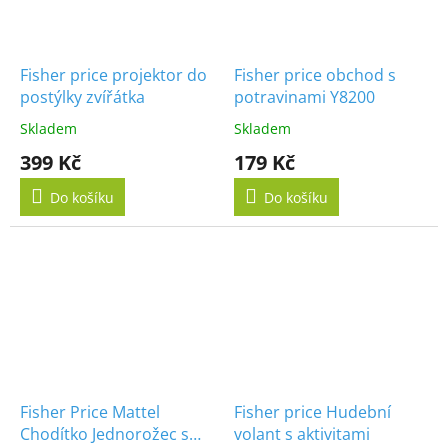
Fisher price projektor do
Fisher price obchod s
postýlky zvířátka
potravinami Y8200
Skladem
Skladem
399 Kč
179 Kč
Do košíku
Do košíku
Fisher Price Mattel
Fisher price Hudební
Chodítko Jednorožec s
volant s aktivitami