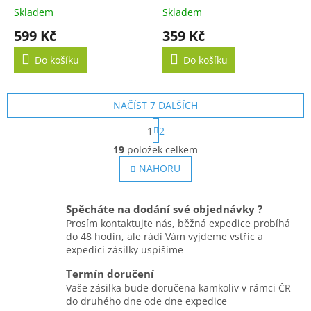
křídly
Skladem
Skladem
599 Kč
359 Kč
Do košíku
Do košíku
NAČÍST 7 DALŠÍCH
S
1
2
t
O
r
19
položek celkem
v
á
l
NAHORU
n
á
k
o
d
v
a
Spěcháte na dodání své objednávky ?
á
c
Prosím kontaktujte nás, běžná expedice probíhá
n
í
do 48 hodin, ale rádi Vám vyjdeme vstříc a
í
p
expedici zásilky uspíšíme
r
v
Termín doručení
k
Vaše zásilka bude doručena kamkoliv v rámci ČR
y
do druhého dne ode dne expedice