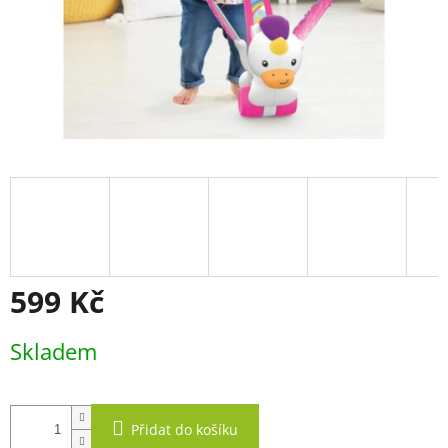
599 Kč
Měrná
Skladem
cena:
Přidat do košíku