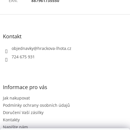
EAN
:
887961735550
Z
á
p
a
Kontakt
t
í
objednavky
@
hrackova-lhota.cz
724 675 931
Informace pro vás
Jak nakupovat
Podmínky ochrany osobních údajů
Doručení Vaší zásilky
Kontakty
Napište nám