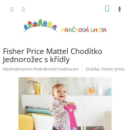
Přejít
NÁKUP
na
obsah
KOŠÍK
Fisher Price Mattel Chodítko
Jednorožec s křídly
Průměrné
Neohodnoceno
Podrobnosti hodnocení
Značka:
Fisher price
hodnocení
produktu
je
0,0
z
5
hvězdiček.