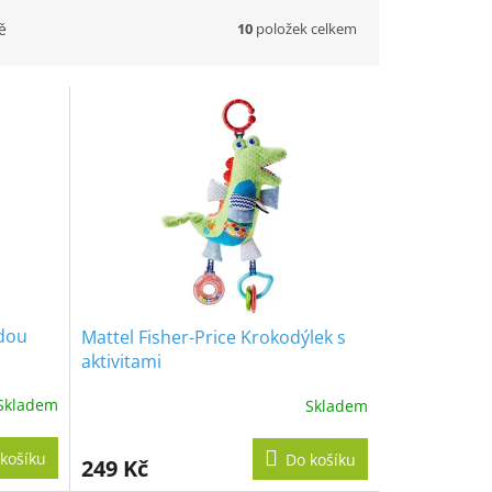
10
položek celkem
ě
dou
Mattel Fisher-Price Krokodýlek s
aktivitami
Skladem
Skladem
košíku
Do košíku
249 Kč