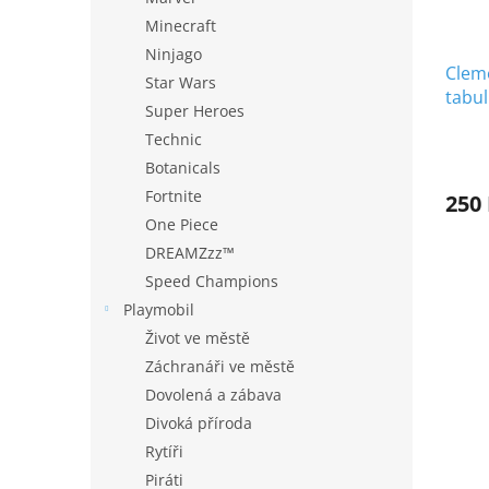
Minecraft
Ninjago
Cleme
Star Wars
tabul
Super Heroes
Technic
Botanicals
Fortnite
250
One Piece
DREAMZzz™
Speed Champions
Playmobil
Život ve městě
Záchranáři ve městě
Dovolená a zábava
Divoká příroda
Rytíři
Piráti