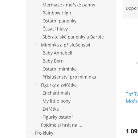
Ř
n
Mermaze - mořské panny
a
e
Dopo
Rainbow High
z
l
e
Ostatní panenky
V
n
Česací hlavy
ý
í
Sběratelské panenky a Barbie
p
p
Miminka a příslušenství
i
r
Baby Annabell
s
o
p
d
Baby Born
r
u
Ostatní miminka
o
k
Příslušenství pro miminka
d
t
Figurky a zvířátka
u
ů
Enchantimals
Taf T
k
Mořs
t
My little pony
ů
Zvířátka
Figurky ostatní
Pojďme si hrát na ...
1 09
Pro kluky