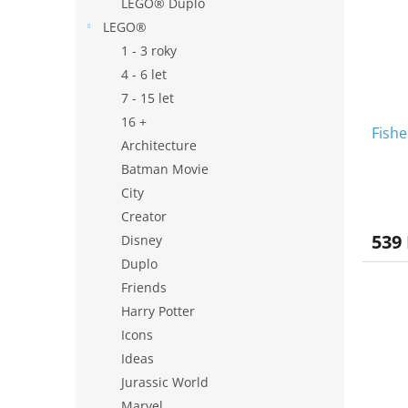
LEGO® Duplo
LEGO®
1 - 3 roky
4 - 6 let
7 - 15 let
16 +
Fishe
Architecture
Batman Movie
City
Creator
539
Disney
Duplo
Friends
Harry Potter
Icons
Ideas
Jurassic World
Marvel