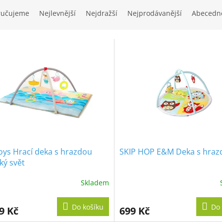
ručujeme
Nejlevnější
Nejdražší
Nejprodávanější
Abecedn
oys Hrací deka s hrazdou
SKIP HOP E&M Deka s hraz
ký svět
Skladem
Do košíku
Do 
9 Kč
699 Kč