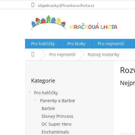
Přejít
objednavky@hrackova-lhota.cz
na
obsah
Pro holčičky
Pro kluky
Pro nejmenší
Domů
Pro nejmenší
Rozvoj motoriky
P
Roz
o
Přeskočit
s
Kategorie
kategorie
Nejpr
t
r
Pro holčičky
a
Panenky a Barbie
n
Barbie
n
í
Disney Princess
p
DC Super Hero
a
Enchantimals