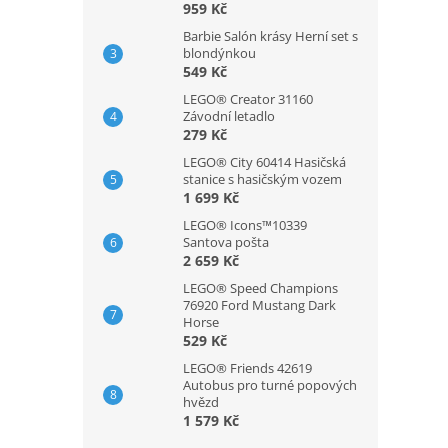
959 Kč
Barbie Salón krásy Herní set s
blondýnkou
549 Kč
LEGO® Creator 31160
Závodní letadlo
279 Kč
LEGO® City 60414 Hasičská
stanice s hasičským vozem
1 699 Kč
LEGO® Icons™10339
Santova pošta
2 659 Kč
LEGO® Speed Champions
76920 Ford Mustang Dark
Horse
529 Kč
LEGO® Friends 42619
Autobus pro turné popových
hvězd
1 579 Kč