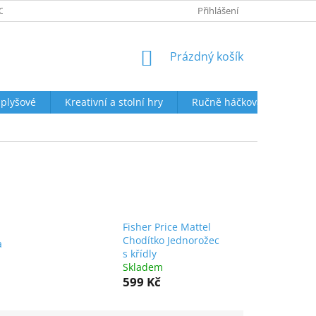
ORUČENÍ VAŠÍ ZÁSILKY
KONTAKTY
Přihlášení
NAPIŠTE NÁM
HODNO
NÁKUPNÍ
Prázdný košík
KOŠÍK
 plyšové
Kreativní a stolní hry
Ručně háčkované košíčky 
Fisher Price Mattel
Chodítko Jednorožec
a
s křídly
Skladem
599 Kč