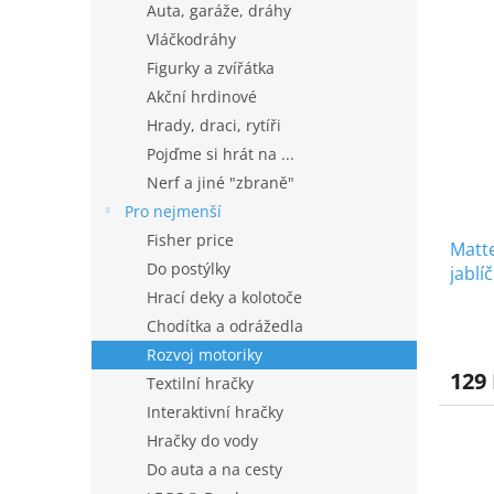
Auta, garáže, dráhy
Vláčkodráhy
Figurky a zvířátka
Akční hrdinové
Hrady, draci, rytíři
Pojďme si hrát na ...
Nerf a jiné "zbraně"
Pro nejmenší
Fisher price
Matte
Do postýlky
jablí
Hrací deky a kolotoče
Chodítka a odrážedla
Rozvoj motoriky
129
Textilní hračky
Interaktivní hračky
Hračky do vody
Do auta a na cesty