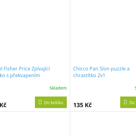
l Fisher Price Zpívající
Chicco Pan Slon puzzle a
čko s překvapením
chrastítko 2v1
Skladem
Do košíku
Do 
 Kč
135 Kč