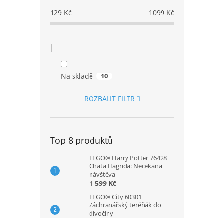
129
Kč
1099
Kč
Na skladě
10
ROZBALIT FILTR
Top 8 produktů
LEGO® Harry Potter 76428
Chata Hagrida: Nečekaná
návštěva
1 599 Kč
LEGO® City 60301
Záchranářský teréňák do
divočiny