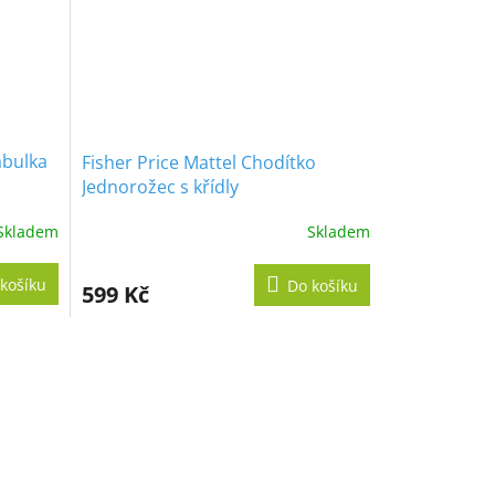
abulka
Fisher Price Mattel Chodítko
Jednorožec s křídly
Skladem
Skladem
košíku
Do košíku
599 Kč