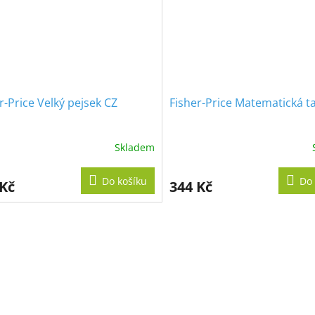
r-Price Velký pejsek CZ
Fisher-Price Matematická t
Skladem
Do košíku
Do 
 Kč
344 Kč