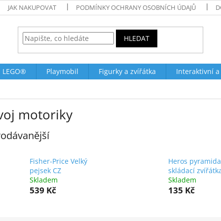
JAK NAKUPOVAT
PODMÍNKY OCHRANY OSOBNÍCH ÚDAJŮ
D
HLEDAT
LEGO®
Playmobil
Figurky a zvířátka
Interaktivní a
voj motoriky
odávanější
Fisher-Price Velký
Heros pyramida
pejsek CZ
skládací zvířátk
Skladem
Skladem
539 Kč
135 Kč