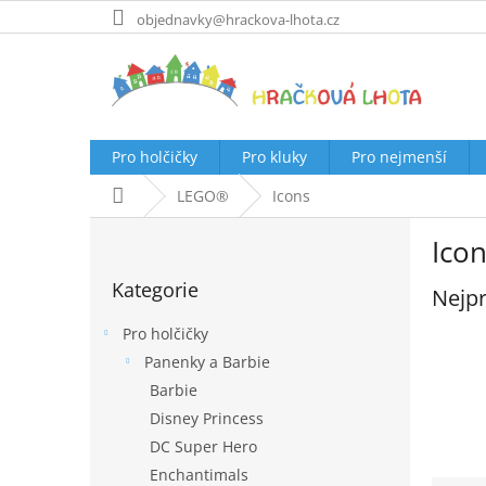
Přejít
objednavky@hrackova-lhota.cz
na
obsah
Pro holčičky
Pro kluky
Pro nejmenší
Domů
LEGO®
Icons
P
Ico
o
Přeskočit
s
Kategorie
kategorie
Nejpr
t
r
Pro holčičky
a
Panenky a Barbie
n
Barbie
n
í
Disney Princess
p
DC Super Hero
a
Enchantimals