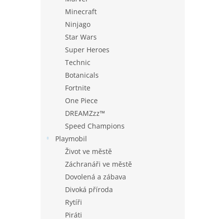
Minecraft
Ninjago
Star Wars
Super Heroes
Technic
Botanicals
Fortnite
One Piece
DREAMZzz™
Speed Champions
Playmobil
Život ve městě
Záchranáři ve městě
Dovolená a zábava
Divoká příroda
Rytíři
Piráti