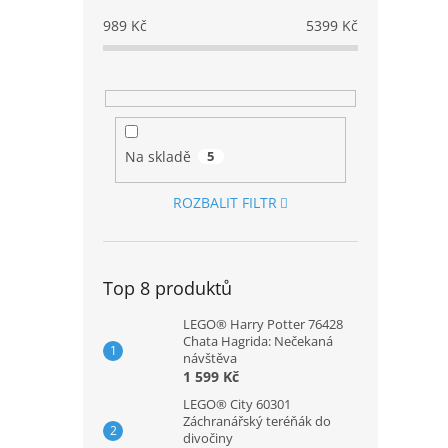
989
Kč
5399
Kč
Na skladě
5
ROZBALIT FILTR
Top 8 produktů
LEGO® Harry Potter 76428
Chata Hagrida: Nečekaná
návštěva
1 599 Kč
LEGO® City 60301
Záchranářský teréňák do
divočiny