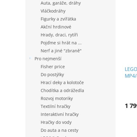
Auta, garáže, dráhy
Vláčkodráhy
Figurky a zvířátka
Akční hrdinové
Hrady, draci, rytíři
Pojďme si hrát na ...
Nerf a jiné "zbraně"
Pro nejmenší
Fisher price
LEGO
Do postýlky
MP4/
Hrací deky a kolotoče
Chodítka a odrážedla
Rozvoj motoriky
1 79
Textilní hračky
Interaktivní hračky
Hračky do vody
Do auta a na cesty