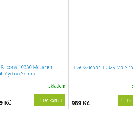
® Icons 10330 McLaren
LEGO® Icons 10329 Malé ro
4, Ayrton Senna
Skladem
Do košíku
Do
9 Kč
989 Kč
O
v
l