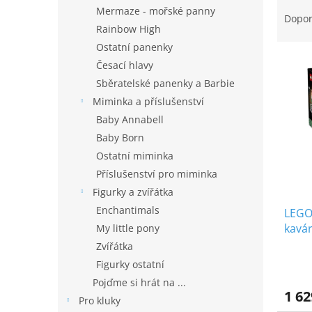
Ř
n
Mermaze - mořské panny
a
e
Dopo
Rainbow High
z
l
e
Ostatní panenky
V
n
Česací hlavy
ý
í
Sběratelské panenky a Barbie
p
p
Miminka a příslušenství
i
r
Baby Annabell
s
o
p
d
Baby Born
r
u
Ostatní miminka
o
k
Příslušenství pro miminka
d
t
Figurky a zvířátka
u
ů
Enchantimals
LEGO
k
kavá
t
My little pony
ů
Zvířátka
Figurky ostatní
Pojďme si hrát na ...
1 62
Pro kluky