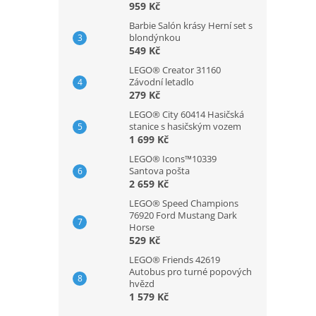
959 Kč
Barbie Salón krásy Herní set s
blondýnkou
549 Kč
LEGO® Creator 31160
Závodní letadlo
279 Kč
LEGO® City 60414 Hasičská
stanice s hasičským vozem
1 699 Kč
LEGO® Icons™10339
Santova pošta
2 659 Kč
LEGO® Speed Champions
76920 Ford Mustang Dark
Horse
529 Kč
LEGO® Friends 42619
Autobus pro turné popových
hvězd
1 579 Kč