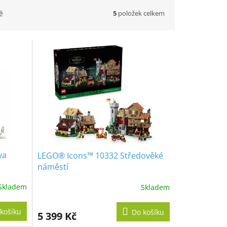
5
položek celkem
ě
va
LEGO® Icons™ 10332 Středověké
náměstí
Skladem
Skladem
košíku
Do košíku
5 399 Kč