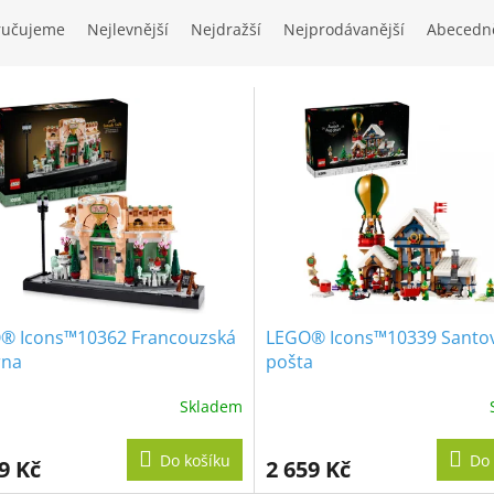
ručujeme
Nejlevnější
Nejdražší
Nejprodávanější
Abecedn
® Icons™10362 Francouzská
LEGO® Icons™10339 Santo
rna
pošta
Skladem
Do košíku
Do 
9 Kč
2 659 Kč