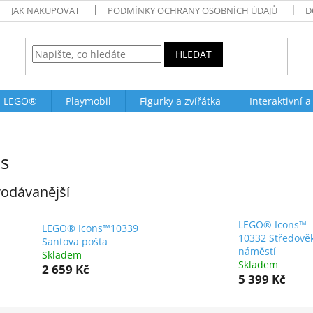
JAK NAKUPOVAT
PODMÍNKY OCHRANY OSOBNÍCH ÚDAJŮ
D
HLEDAT
LEGO®
Playmobil
Figurky a zvířátka
Interaktivní a
ns
odávanější
LEGO® Icons™
LEGO® Icons™10339
10332 Středově
Santova pošta
náměstí
Skladem
Skladem
2 659 Kč
5 399 Kč