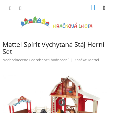
Přejít
NÁKUP
na
obsah
KOŠÍK
Mattel Spirit Vychytaná Stáj Herní
Set
Průměrné
Neohodnoceno
Podrobnosti hodnocení
Značka:
Mattel
hodnocení
produktu
je
0,0
z
5
hvězdiček.