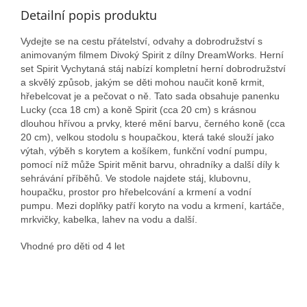
Detailní popis produktu
Vydejte se na cestu přátelství, odvahy a dobrodružství s
animovaným filmem Divoký Spirit z dílny DreamWorks. Herní
set Spirit Vychytaná stáj nabízí kompletní herní dobrodružství
a skvělý způsob, jakým se děti mohou naučit koně krmit,
hřebelcovat je a pečovat o ně. Tato sada obsahuje panenku
Lucky (cca 18 cm) a koně Spirit (cca 20 cm) s krásnou
dlouhou hřívou a prvky, které mění barvu, černého koně (cca
20 cm), velkou stodolu s houpačkou, která také slouží jako
výtah, výběh s korytem a košíkem, funkční vodní pumpu,
pomocí níž může Spirit měnit barvu, ohradníky a další díly k
sehrávání příběhů. Ve stodole najdete stáj, klubovnu,
houpačku, prostor pro hřebelcování a krmení a vodní
pumpu. Mezi doplňky patří koryto na vodu a krmení, kartáče,
mrkvičky, kabelka, lahev na vodu a další.
Vhodné pro děti od 4 let