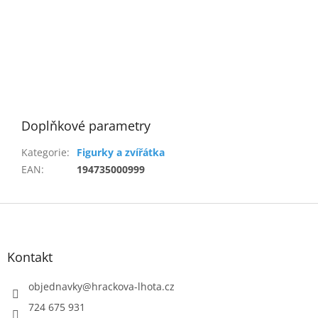
Doplňkové parametry
Kategorie
:
Figurky a zvířátka
EAN
:
194735000999
Z
á
p
a
Kontakt
t
í
objednavky
@
hrackova-lhota.cz
724 675 931