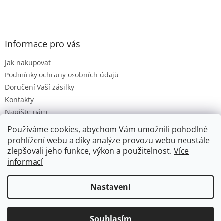
Informace pro vás
Jak nakupovat
Podmínky ochrany osobních údajů
Doručení Vaší zásilky
Kontakty
Napište nám
Hodnocení obchodu
Používáme cookies, abychom Vám umožnili pohodlné
Moje objednávka
prohlížení webu a díky analýze provozu webu neustále
zlepšovali jeho funkce, výkon a použitelnost.
Více
informací
Vytvořil Shoptet
Nastavení
Copyright 2026
Hračková lhota
. Všechna práva vyhrazena.
Souhlasím
Upravit nastavení cookies