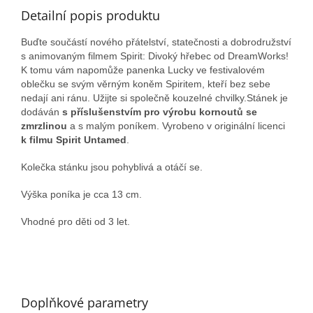
Detailní popis produktu
Buďte součástí nového přátelství, statečnosti a dobrodružství
s animovaným filmem Spirit: Divoký hřebec od DreamWorks!
K tomu vám napomůže panenka Lucky ve festivalovém
oblečku se svým věrným koněm Spiritem, kteří bez sebe
nedají ani ránu. Užijte si společně kouzelné chvilky.Stánek je
dodáván
s příslušenstvím pro výrobu kornoutů se
zmrzlinou
a s malým poníkem. Vyrobeno v originální licenci
k filmu Spirit Untamed
.
Kolečka stánku jsou pohyblivá a otáčí se.
Výška poníka je cca 13 cm.
Vhodné pro děti od 3 let.
Doplňkové parametry