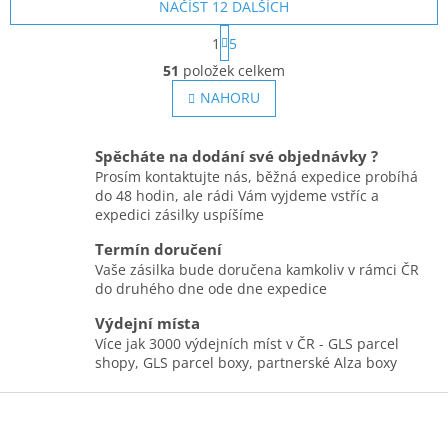
NAČÍST 12 DALŠÍCH
S
1
5
t
O
r
51
položek celkem
v
á
l
NAHORU
n
á
k
o
d
v
a
Spěcháte na dodání své objednávky ?
á
c
Prosím kontaktujte nás, běžná expedice probíhá
n
í
do 48 hodin, ale rádi Vám vyjdeme vstříc a
í
p
expedici zásilky uspíšíme
r
v
Termín doručení
k
Vaše zásilka bude doručena kamkoliv v rámci ČR
y
do druhého dne ode dne expedice
v
Výdejní místa
ý
p
Více jak 3000 výdejních míst v ČR - GLS parcel
i
shopy, GLS parcel boxy, partnerské Alza boxy
s
Z
u
á
p