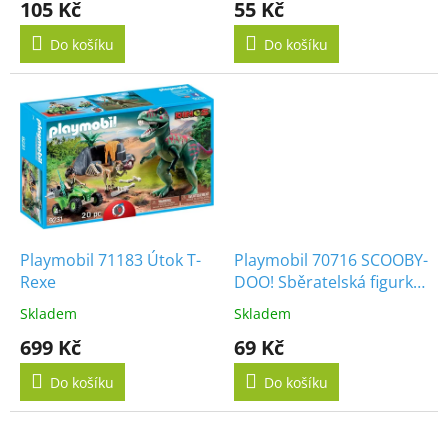
105 Kč
55 Kč
ů
Do košíku
Do košíku
Playmobil 71183 Útok T-
Playmobil 70716 SCOOBY-
Rexe
DOO! Sběratelská figurka
Samuraj
Skladem
Skladem
699 Kč
69 Kč
Do košíku
Do košíku