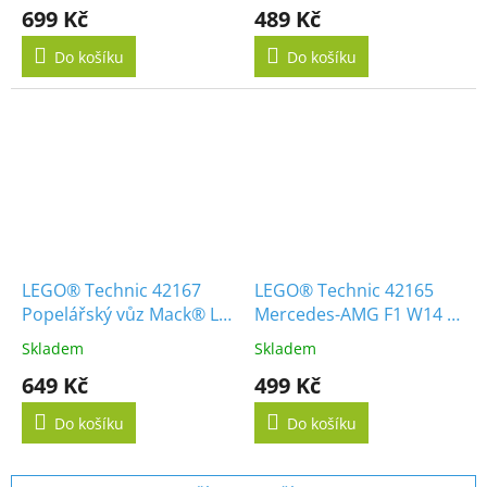
699 Kč
489 Kč
Do košíku
Do košíku
LEGO® Technic 42167
LEGO® Technic 42165
Popelářský vůz Mack® LR
Mercedes-AMG F1 W14 E
Electric
Performance Pull-Back
Skladem
Skladem
649 Kč
499 Kč
Do košíku
Do košíku