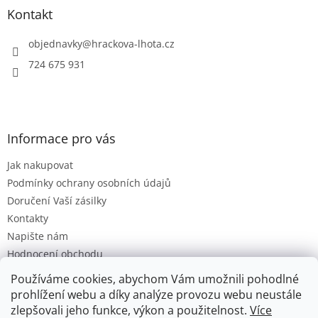
a
Kontakt
t
í
objednavky
@
hrackova-lhota.cz
724 675 931
Informace pro vás
Jak nakupovat
Podmínky ochrany osobních údajů
Doručení Vaší zásilky
Kontakty
Napište nám
Hodnocení obchodu
Moje objednávka
Používáme cookies, abychom Vám umožnili pohodlné
Obchodní Podmínky
prohlížení webu a díky analýze provozu webu neustále
zlepšovali jeho funkce, výkon a použitelnost.
Více