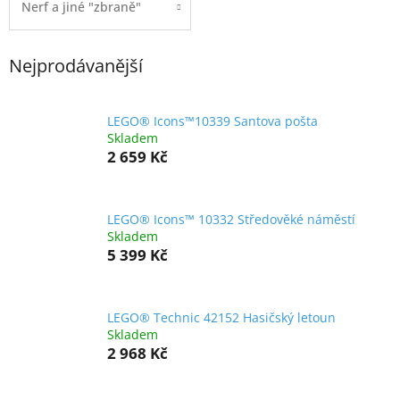
Nerf a jiné "zbraně"
Nejprodávanější
LEGO® Icons™10339 Santova pošta
Skladem
2 659 Kč
LEGO® Icons™ 10332 Středověké náměstí
Skladem
5 399 Kč
LEGO® Technic 42152 Hasičský letoun
Skladem
2 968 Kč