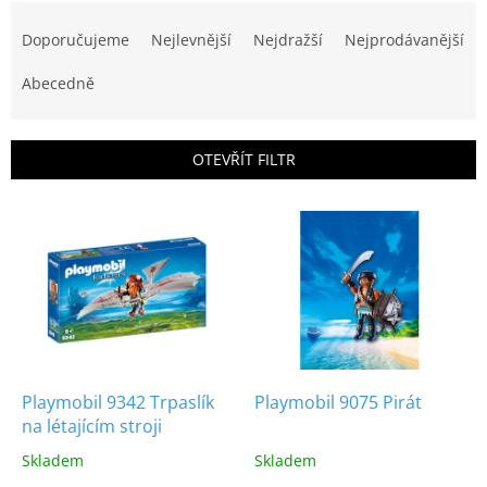
Ř
a
Doporučujeme
Nejlevnější
Nejdražší
Nejprodávanější
z
e
Abecedně
n
í
p
OTEVŘÍT FILTR
r
o
V
d
ý
u
p
k
i
t
s
ů
p
r
o
d
Playmobil 9342 Trpaslík
Playmobil 9075 Pirát
u
na létajícím stroji
k
Skladem
Skladem
t