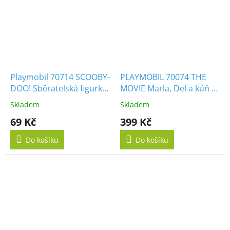
Playmobil 70714 SCOOBY-
PLAYMOBIL 70074 THE
DOO! Sběratelská figurka
MOVIE Marla, Del a kůň s
Policista
křídly
Skladem
Skladem
69 Kč
399 Kč
Do košíku
Do košíku