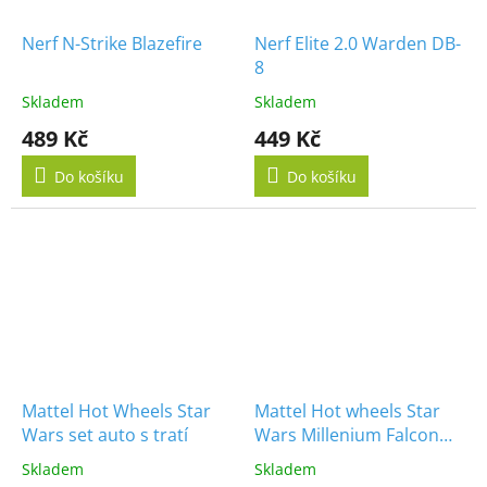
Nerf N-Strike Blazefire
Nerf Elite 2.0 Warden DB-
8
Skladem
Skladem
489 Kč
449 Kč
Do košíku
Do košíku
Mattel Hot Wheels Star
Mattel Hot wheels Star
Wars set auto s tratí
Wars Millenium Falcon
Síla se probouzí
Skladem
Skladem