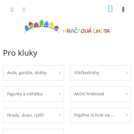
Přejít
NÁKUP
na
obsah
KOŠÍK
Pro kluky
Auta, garáže, dráhy
Vláčkodráhy
Figurky a zvířátka
Akční hrdinové
Hrady, draci, rytíři
Pojďme si hrát na ...