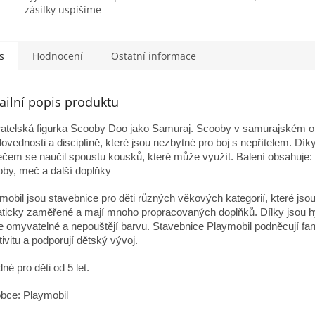
zásilky uspíšíme
s
Hodnocení
Ostatní informace
ailní popis produktu
atelská figurka Scooby Doo jako Samuraj. Scooby v samurajském o
dovednosti a disciplíně, které jsou nezbytné pro boj s nepřítelem. Dík
čem se naučil spoustu kousků, které může využít. Balení obsahuje: 
by, meč a další doplňky
mobil jsou stavebnice pro děti různých věkových kategorií, které jso
ticky zaměřené a mají mnoho propracovaných doplňků. Dílky jsou h
e omyvatelné a nepouštějí barvu. Stavebnice Playmobil podněcují fant
tivitu a podporují dětský vývoj.
né pro děti od 5 let.
bce: Playmobil