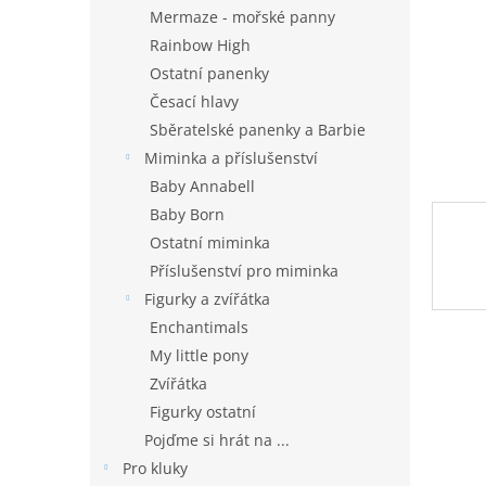
n
Mermaze - mořské panny
e
Rainbow High
l
Ostatní panenky
Česací hlavy
Sběratelské panenky a Barbie
Miminka a příslušenství
Baby Annabell
Baby Born
Ostatní miminka
Příslušenství pro miminka
Figurky a zvířátka
Enchantimals
My little pony
Zvířátka
Figurky ostatní
Pojďme si hrát na ...
Pro kluky