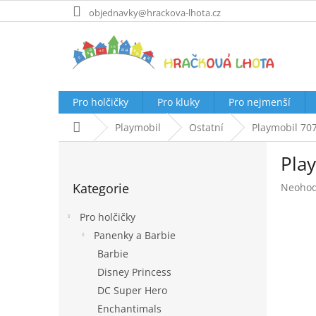
Přejít
objednavky@hrackova-lhota.cz
na
obsah
Pro holčičky
Pro kluky
Pro nejmenší
Domů
Playmobil
Ostatní
Playmobil 70
P
Pla
o
Přeskočit
s
Kategorie
Průměr
Neoho
kategorie
t
hodnoc
r
produk
Pro holčičky
a
je
Panenky a Barbie
n
0,0
Barbie
z
n
5
í
Disney Princess
hvězdič
p
DC Super Hero
a
Enchantimals