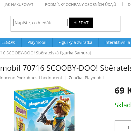
JAK NAKUPOVAT
PODMÍNKY OCHRANY OSOBNÍCH ÚDAJŮ
D
HLEDAT
LEGO®
Playmobil
Figurky a zvířátka
Interaktivní a
716 SCOOBY-DOO! Sběratelská figurka Samuraj
ymobil 70716 SCOOBY-DOO! Sběratels
né
dnoceno
Podrobnosti hodnocení
Značka:
Playmobil
ení
69 
tu
Měrná
Skla
cena:
ek.