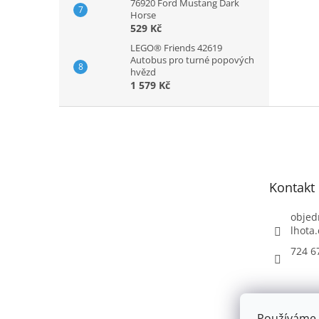
76920 Ford Mustang Dark
Horse
529 Kč
LEGO® Friends 42619
Autobus pro turné popových
hvězd
1 579 Kč
Z
á
p
a
t
Kontakt
í
objed
lhota.
724 6
Používáme 