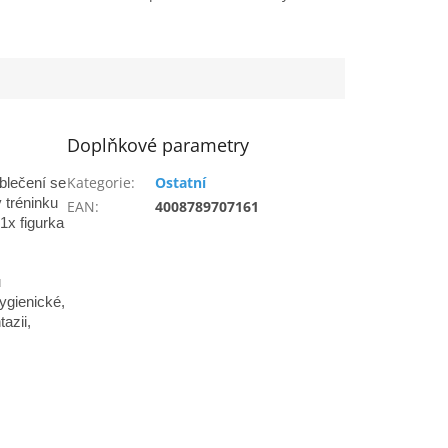
Doplňkové parametry
Kategorie
:
Ostatní
blečení se
y tréninku
EAN
:
4008789707161
1x figurka
u
ygienické,
azii,