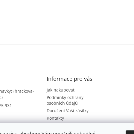
Informace pro vás
Jak nakupovat
navky
@
hrackova-
cz
Podmínky ochrany
osobních údajů
75 931
Doručení Vaší zásilky
Kontakty
Napište nám
Hodnocení obchodu
cookies, abychom Vám umožnili pohodlné