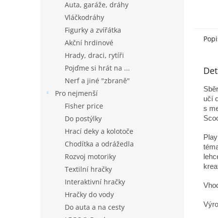
Auta, garáže, dráhy
Vláčkodráhy
Figurky a zvířátka
Popi
Akční hrdinové
Hrady, draci, rytíři
Pojďme si hrát na ...
Det
Nerf a jiné "zbraně"
Sběr
Pro nejmenší
učí 
Fisher price
s me
Do postýlky
Scoo
Hrací deky a kolotoče
Play
Chodítka a odrážedla
téma
Rozvoj motoriky
lehc
krea
Textilní hračky
Interaktivní hračky
Vhod
Hračky do vody
Výro
Do auta a na cesty