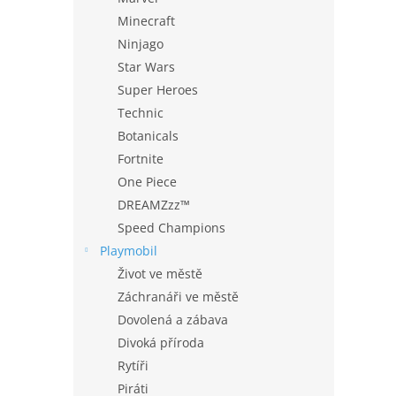
Minecraft
Ninjago
Star Wars
Super Heroes
Technic
Botanicals
Fortnite
One Piece
DREAMZzz™
Speed Champions
Playmobil
Život ve městě
Záchranáři ve městě
Dovolená a zábava
Divoká příroda
Rytíři
Piráti