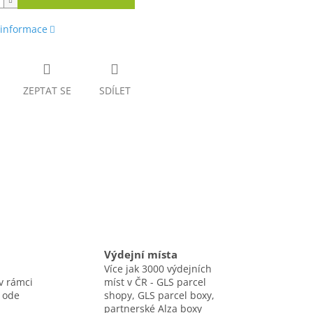
 informace
ZEPTAT SE
SDÍLET
Výdejní místa
Více jak 3000 výdejních
v rámci
míst v ČR - GLS parcel
 ode
shopy, GLS parcel boxy,
partnerské Alza boxy