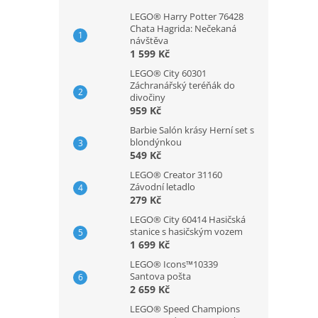
LEGO® Harry Potter 76428
Chata Hagrida: Nečekaná
návštěva
1 599 Kč
LEGO® City 60301
Záchranářský teréňák do
divočiny
959 Kč
Barbie Salón krásy Herní set s
blondýnkou
549 Kč
LEGO® Creator 31160
Závodní letadlo
279 Kč
LEGO® City 60414 Hasičská
stanice s hasičským vozem
1 699 Kč
LEGO® Icons™10339
Santova pošta
2 659 Kč
LEGO® Speed Champions