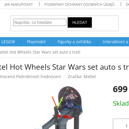
JAK NAKUPOVAT
PODMÍNKY OCHRANY OSOBNÍCH ÚDAJŮ
D
HLEDAT
LEGO®
Playmobil
Figurky a zvířátka
Interaktivní a
ttel Hot Wheels Star Wars set auto s tratí
el Hot Wheels Star Wars set auto s tr
né
dnoceno
Podrobnosti hodnocení
Značka:
Mattel
ení
699
tu
Měrná
Skla
cena:
ek.