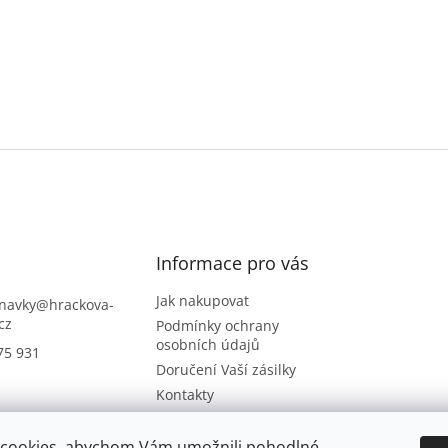
Informace pro vás
Jak nakupovat
navky
@
hrackova-
cz
Podmínky ochrany
osobních údajů
75 931
Doručení Vaší zásilky
Kontakty
Napište nám
Hodnocení obchodu
cookies, abychom Vám umožnili pohodlné