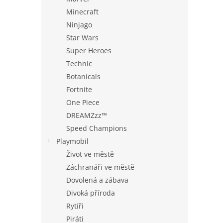
Minecraft
Ninjago
Star Wars
Super Heroes
Technic
Botanicals
Fortnite
One Piece
DREAMZzz™
Speed Champions
Playmobil
Život ve městě
Záchranáři ve městě
Dovolená a zábava
Divoká příroda
Rytíři
Piráti