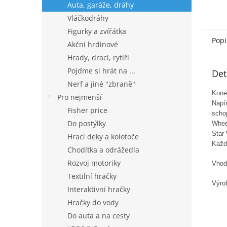
Auta, garáže, dráhy
Vláčkodráhy
Figurky a zvířátka
Popi
Akční hrdinové
Hrady, draci, rytíři
Pojďme si hrát na ...
Det
Nerf a jiné "zbraně"
Koneč
Pro nejmenší
Napín
Fisher price
schop
Do postýlky
Wheel
Star
Hrací deky a kolotoče
Každá
Chodítka a odrážedla
Rozvoj motoriky
Vhod
Textilní hračky
Výro
Interaktivní hračky
Hračky do vody
Do auta a na cesty