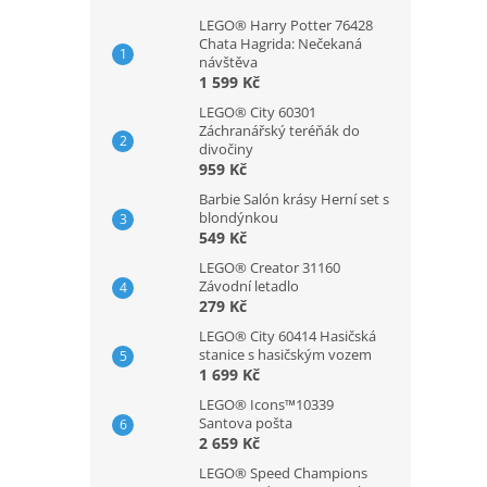
LEGO® Harry Potter 76428
Chata Hagrida: Nečekaná
návštěva
1 599 Kč
LEGO® City 60301
Záchranářský teréňák do
divočiny
959 Kč
Barbie Salón krásy Herní set s
blondýnkou
549 Kč
LEGO® Creator 31160
Závodní letadlo
279 Kč
LEGO® City 60414 Hasičská
stanice s hasičským vozem
1 699 Kč
LEGO® Icons™10339
Santova pošta
2 659 Kč
LEGO® Speed Champions