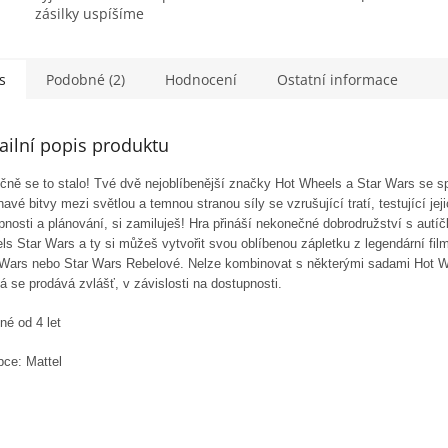
zásilky uspíšíme
s
Podobné (2)
Hodnocení
Ostatní informace
ailní popis produktu
ně se to stalo! Tvé dvě nejoblíbenější značky Hot Wheels a Star Wars se sp
avé bitvy mezi světlou a temnou stranou síly se vzrušující tratí, testující jej
nosti a plánování, si zamiluješ! Hra přináší nekonečné dobrodružství s autí
s Star Wars a ty si můžeš vytvořit svou oblíbenou zápletku z legendární fi
 Wars nebo Star Wars Rebelové. Nelze kombinovat s některými sadami Hot W
 se prodává zvlášť, v závislosti na dostupnosti.
né od 4 let
bce: Mattel