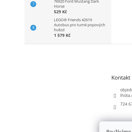
76920 Ford Mustang Dark
Horse
529 Kč
LEGO® Friends 42619
Autobus pro turné popových
hvězd
1 579 Kč
Z
á
p
a
t
Kontakt
í
objed
lhota.
724 6
Používáme 