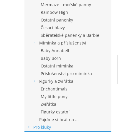
n
Mermaze - mořské panny
e
Rainbow High
l
Ostatní panenky
Česací hlavy
Sběratelské panenky a Barbie
Miminka a příslušenství
Baby Annabell
Baby Born
Ostatní miminka
Příslušenství pro miminka
Figurky a zvířátka
Enchantimals
My little pony
Zvířátka
Figurky ostatní
Pojďme si hrát na ...
Pro kluky