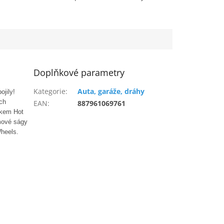
Doplňkové parametry
Kategorie
:
Auta, garáže, dráhy
ojily!
ich
EAN
:
887961069761
čkem Hot
lmové ságy
heels.