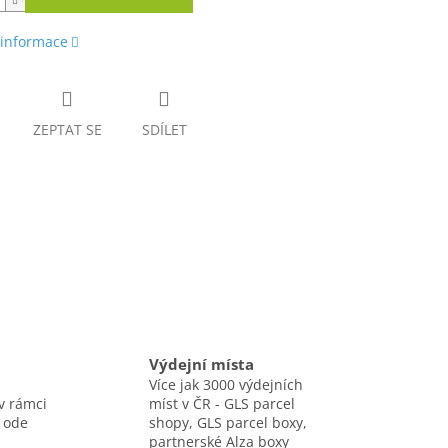
 informace
ZEPTAT SE
SDÍLET
Výdejní místa
Více jak 3000 výdejních
v rámci
míst v ČR - GLS parcel
 ode
shopy, GLS parcel boxy,
partnerské Alza boxy