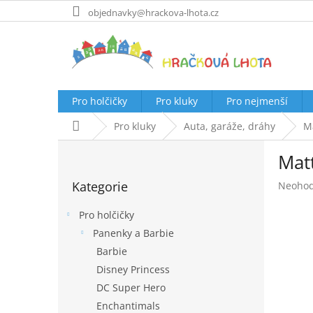
Přejít
objednavky@hrackova-lhota.cz
na
obsah
Pro holčičky
Pro kluky
Pro nejmenší
Domů
Pro kluky
Auta, garáže, dráhy
Ma
P
Matt
o
Přeskočit
s
Kategorie
Průměr
Neoho
kategorie
t
hodnoc
r
produk
Pro holčičky
a
je
Panenky a Barbie
n
0,0
Barbie
z
n
5
í
Disney Princess
hvězdič
p
DC Super Hero
a
Enchantimals