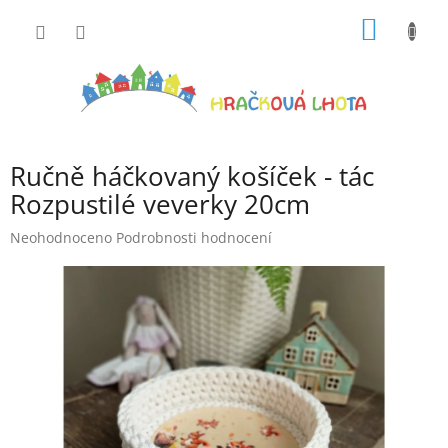
Přejít
NÁKUP
na
obsah
KOŠÍK
Ručně háčkovaný košíček - tác
Rozpustilé veverky 20cm
Průměrné
Neohodnoceno
Podrobnosti hodnocení
hodnocení
produktu
je
0,0
z
5
hvězdiček.