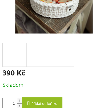
390 Kč
Měrná
Skladem
cena:
Přidat do košíku