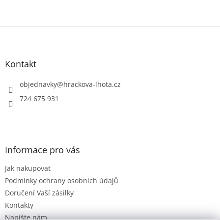
Z
á
p
a
Kontakt
t
í
objednavky
@
hrackova-lhota.cz
724 675 931
Informace pro vás
Jak nakupovat
Podmínky ochrany osobních údajů
Doručení Vaší zásilky
Kontakty
Napište nám