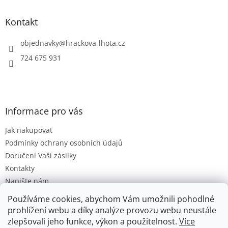
p
a
Kontakt
t
í
objednavky
@
hrackova-lhota.cz
724 675 931
Informace pro vás
Jak nakupovat
Podmínky ochrany osobních údajů
Doručení Vaší zásilky
Kontakty
Napište nám
Hodnocení obchodu
Používáme cookies, abychom Vám umožnili pohodlné
Moje objednávka
prohlížení webu a díky analýze provozu webu neustále
zlepšovali jeho funkce, výkon a použitelnost.
Více