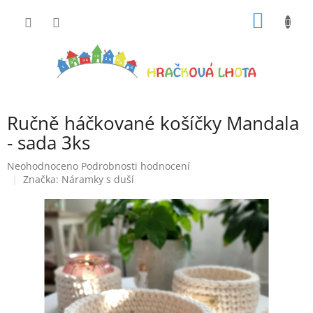
Přejít
NÁKUP
na
obsah
KOŠÍK
Ručně háčkované košíčky Mandala
- sada 3ks
Průměrné
Neohodnoceno
Podrobnosti hodnocení
hodnocení
Značka:
Náramky s duší
produktu
je
0,0
z
5
hvězdiček.