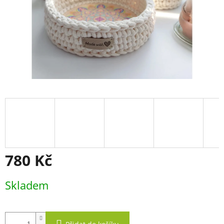
780 Kč
Měrná
Skladem
cena: