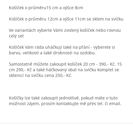
Košíček o průměru15 cm a výšce 8cm
Košíček o průměru 12cm a výšce 11cm se sklem na svíčku
Ve variantách vyberte Vámi zvolený košíček nebo rovnou
celý set
Košíček Vám ráda uháčkuji také na přání - vyberete si
barvu, velikosti a také drobnosti na ozdobu.
Samostatně můžete zakoupit košíček 20 cm - 390,- Kč, 15
cm 290,- Kč a také háčkovaný obal na svíčku komplet se
sklenicí na svíčku cena 250,- Kč.
Košíčky lze také zakoupit jednotlivě, pokud máte o tuto
možnost zájem, prosím kontaktujte mě přes tel. či email.
Z
á