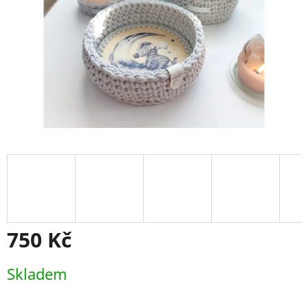
750 Kč
Měrná
Skladem
cena: