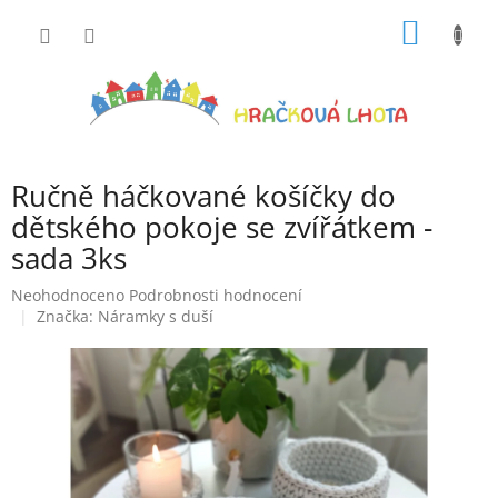
Přejít
NÁKUP
na
obsah
KOŠÍK
Ručně háčkované košíčky do
dětského pokoje se zvířátkem -
sada 3ks
Průměrné
Neohodnoceno
Podrobnosti hodnocení
hodnocení
Značka:
Náramky s duší
produktu
je
0,0
z
5
hvězdiček.