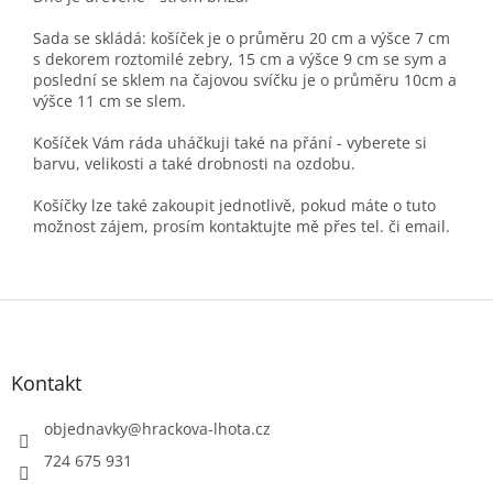
Sada se skládá: košíček je o průměru 20 cm a výšce 7 cm
s dekorem roztomilé zebry, 15 cm a výšce 9 cm se sym a
poslední se sklem na čajovou svíčku je o průměru 10cm a
výšce 11 cm se slem.
Košíček Vám ráda uháčkuji také na přání - vyberete si
barvu, velikosti a také drobnosti na ozdobu.
Košíčky lze také zakoupit jednotlivě, pokud máte o tuto
možnost zájem, prosím kontaktujte mě přes tel. či email.
Z
á
p
a
Kontakt
t
í
objednavky
@
hrackova-lhota.cz
724 675 931