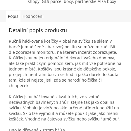
shopy, GLS parcel boxy, partnerské Alza boxy
Popis
Hodnocení
Detailní popis produktu
Ručně háčkované košíčky + obal na svíčku se sklem v
barvě jemné šedé - barevný odstín se může mírně lišit
dle zobrazení monitoru, na kterém inzerát zobrazujete.
Košíčky jsou nejen originální dekorací Vašeho domova,
ale také praktickým pomocníkem, jak mít vše potřebné na
jednom místě. Košíčky jsou krásné do dětského pokoje,
pro jejich neutrální barvu se hodí i jakko dárek do kouta
tam, kde si nejste jisti, zda se narodí holčička či
chlapeček.
Košíčky jsou háčkované z kvalitních, zdravotně
nezávadných bavlněných šňůr, stejně tak jako obal na
svíčku. V obalu je vloženo sklo určené přímo k použití na
svíčku. Sklo lze vyjmout a můžete použít jaké jako menší
košíček. Vhodné na čajovou svíčku nebo svíčku "umělou".
Dno je dřevené - strom bříza.