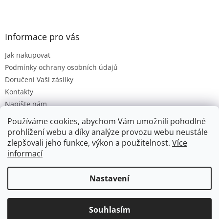
Informace pro vás
Jak nakupovat
Podmínky ochrany osobních údajů
Doručení Vaší zásilky
Kontakty
Napište nám
Hodnocení obchodu
Používáme cookies, abychom Vám umožnili pohodlné
Moje objednávka
prohlížení webu a díky analýze provozu webu neustále
zlepšovali jeho funkce, výkon a použitelnost.
Více
informací
Vytvořil Shoptet
Nastavení
Copyright 2026
Hračková lhota
. Všechna práva vyhrazena.
Souhlasím
Upravit nastavení cookies