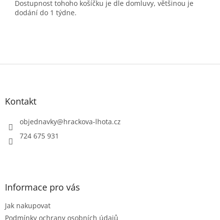
Dostupnost tohoho košíčku je dle domluvy, většinou je
dodání do 1 týdne.
Z
á
p
a
Kontakt
t
í
objednavky
@
hrackova-lhota.cz
724 675 931
Informace pro vás
Jak nakupovat
Podmínky ochrany osobních údajů