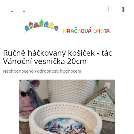
Přejít
NÁKUP
na
obsah
KOŠÍK
Ručně háčkovaný košíček - tác
Vánoční vesnička 20cm
Průměrné
Neohodnoceno
Podrobnosti hodnocení
hodnocení
produktu
je
0,0
z
5
hvězdiček.