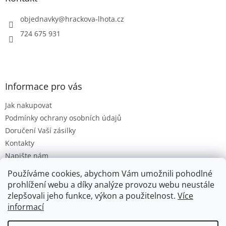
c
t
í
í
objednavky
@
hrackova-lhota.cz
p
r
724 675 931
v
k
y
v
ý
Informace pro vás
p
i
Jak nakupovat
s
u
Podmínky ochrany osobních údajů
Doručení Vaší zásilky
Kontakty
Napište nám
Hodnocení obchodu
Používáme cookies, abychom Vám umožnili pohodlné
Moje objednávka
prohlížení webu a díky analýze provozu webu neustále
zlepšovali jeho funkce, výkon a použitelnost.
Více
informací
Vytvořil Shoptet