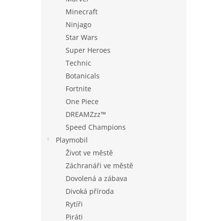
Minecraft
Ninjago
Star Wars
Super Heroes
Technic
Botanicals
Fortnite
One Piece
DREAMZzz™
Speed Champions
Playmobil
Život ve městě
Záchranáři ve městě
Dovolená a zábava
Divoká příroda
Rytíři
Piráti