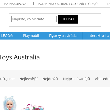
JAK NAKUPOVAT
PODMÍNKY OCHRANY OSOBNÍCH ÚDAJŮ
D
HLEDAT
LEGO®
Playmobil
Figurky a zvířátka
Interaktivní a
oys Australia
ručujeme
Nejlevnější
Nejdražší
Nejprodávanější
Abecedn