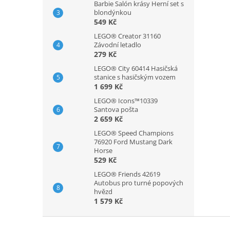
Barbie Salón krásy Herní set s
blondýnkou
549 Kč
LEGO® Creator 31160
Závodní letadlo
279 Kč
LEGO® City 60414 Hasičská
stanice s hasičským vozem
1 699 Kč
LEGO® Icons™10339
Santova pošta
2 659 Kč
LEGO® Speed Champions
76920 Ford Mustang Dark
Horse
529 Kč
LEGO® Friends 42619
Autobus pro turné popových
hvězd
1 579 Kč
Z