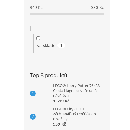
349
Kč
350
Kč
Na skladě
1
Top 8 produktů
LEGO® Harry Potter 76428
Chata Hagrida: Nečekaná
návštěva
1 599 Kč
LEGO® City 60301
Záchranářský teréňák do
divočiny
959 Kč