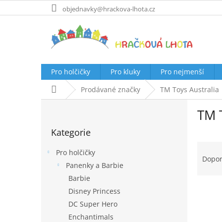
Přejít
objednavky@hrackova-lhota.cz
na
obsah
Pro holčičky
Pro kluky
Pro nejmenší
Domů
Prodávané značky
TM Toys Australia
P
TM T
o
Přeskočit
s
Kategorie
kategorie
t
Ř
r
Pro holčičky
a
a
Dopo
Panenky a Barbie
z
n
e
Barbie
n
V
n
í
Disney Princess
ý
í
p
DC Super Hero
p
p
a
Enchantimals