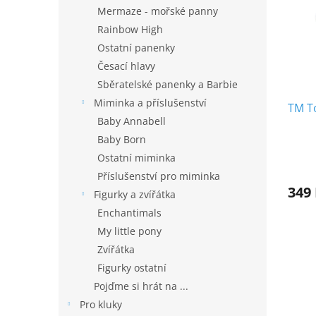
i
r
n
Mermaze - mořské panny
s
o
e
p
Rainbow High
d
l
r
u
Ostatní panenky
o
k
Česací hlavy
d
t
Sběratelské panenky a Barbie
u
ů
Miminka a příslušenství
k
TM T
Baby Annabell
t
ů
Baby Born
Ostatní miminka
Příslušenství pro miminka
349
Figurky a zvířátka
Enchantimals
My little pony
Zvířátka
Figurky ostatní
Pojďme si hrát na ...
Pro kluky