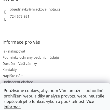
c
t
í
í
objednavky
@
hrackova-lhota.cz
p
r
724 675 931
v
k
y
v
ý
Informace pro vás
p
i
Jak nakupovat
s
u
Podmínky ochrany osobních údajů
Doručení Vaší zásilky
Kontakty
Napište nám
Hodnocení obchodu
Moje objednávka
Používáme cookies, abychom Vám umožnili pohodlné
Obchodní Podmínky
prohlížení webu a díky analýze provozu webu neustále
zlepšovali jeho funkce, výkon a použitelnost.
Více
informací