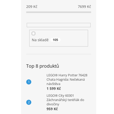
209
Kč
7699
Kč
Na skladě
105
Top 8 produktů
LEGO® Harry Potter 76428
Chata Hagrida: Nečekaná
návštěva
1 599 Kč
LEGO® City 60301
Záchranářský teréňák do
divočiny
959 Kč