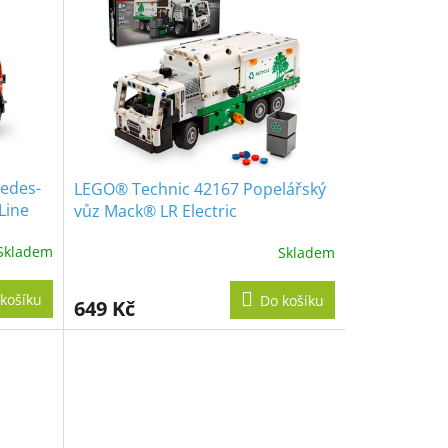
edes-
LEGO® Technic 42167 Popelářský
Line
vůz Mack® LR Electric
Skladem
Skladem
košíku
Do košíku
649 Kč