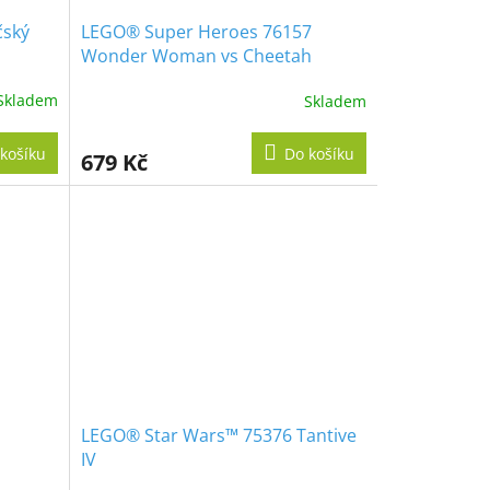
čský
LEGO® Super Heroes 76157
Wonder Woman vs Cheetah
Skladem
Skladem
košíku
Do košíku
679 Kč
LEGO® Star Wars™ 75376 Tantive
IV