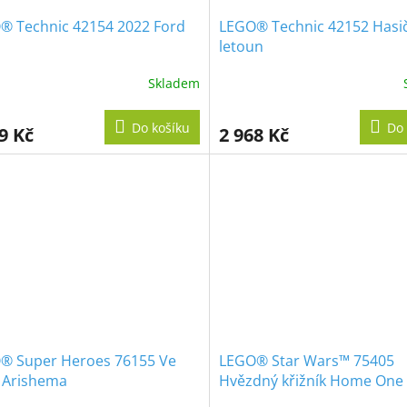
® Technic 42154 2022 Ford
LEGO® Technic 42152 Hasi
letoun
Skladem
Do košíku
Do 
9 Kč
2 968 Kč
® Super Heroes 76155 Ve
LEGO® Star Wars™ 75405
u Arishema
Hvězdný křižník Home One