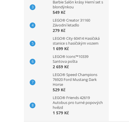
Barbie Salón krásy Herní set s
blondýnkou
549 Kč
LEGO® Creator 31160
Závodní letadlo
279 Kč
LEGO® City 60414 Hasičská
stanice s hasičským vozem
1 699 Kč
LEGO® Icons™10339
Santova pošta
2 659 Kč
LEGO® Speed Champions
76920 Ford Mustang Dark
Horse
529 Kč
LEGO® Friends 42619
Autobus pro turné popových
hvězd
1 579 Kč
Z