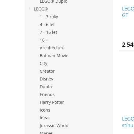
LEGO® Duplo
LEGO
LEGO®
GT
1 - 3 roky
4 - 6 let
7 - 15 let
16 +
2 54
Architecture
Batman Movie
City
Creator
Disney
Duplo
Friends
Harry Potter
Icons
Ideas
LEGO
stín
Jurassic World
Marvel