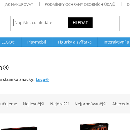
JAK NAKUPOVAT
PODMÍNKY OCHRANY OSOBNÍCH ÚDAJŮ
D
HLEDAT
LEGO®
Playmobil
Figurky a zvířátka
Interaktivní a
o®
 stránka značky:
Lego®
ručujeme
Nejlevnější
Nejdražší
Nejprodávanější
Abecedn