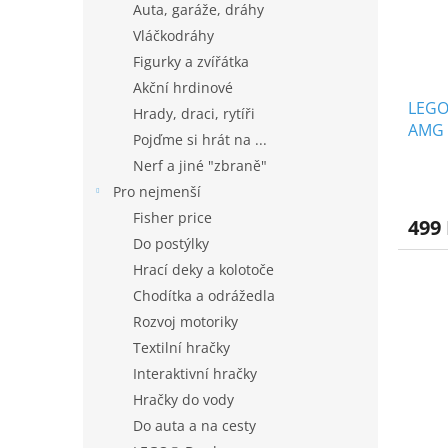
Auta, garáže, dráhy
Vláčkodráhy
Figurky a zvířátka
Akční hrdinové
LEGO
Hrady, draci, rytíři
AMG 
Pojďme si hrát na ...
Back
Nerf a jiné "zbraně"
Pro nejmenší
Fisher price
499
Do postýlky
Hrací deky a kolotoče
Chodítka a odrážedla
Rozvoj motoriky
Textilní hračky
Interaktivní hračky
Hračky do vody
Do auta a na cesty