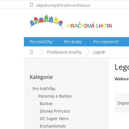
Přejít
objednavky@hrackova-lhota.cz
na
obsah
Pro holčičky
Pro kluky
Pro nejmenší
Domů
Prodávané značky
Lego®
P
Leg
o
Přeskočit
s
Kategorie
kategorie
t
Webová
r
Pro holčičky
a
Ř
Panenky a Barbie
n
a
Dopo
Barbie
n
z
í
Disney Princess
e
p
DC Super Hero
V
n
a
ý
Enchantimals
í