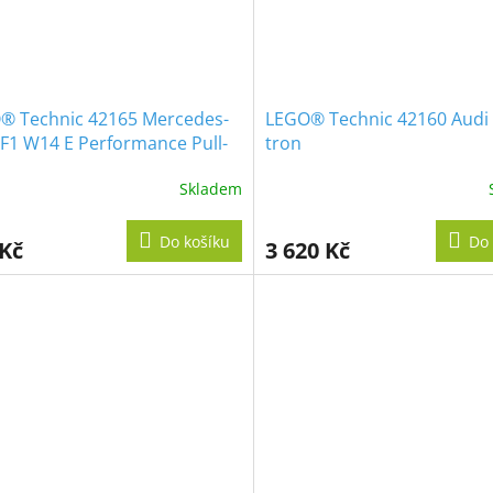
® Technic 42165 Mercedes-
LEGO® Technic 42160 Audi 
F1 W14 E Performance Pull-
tron
Skladem
Do košíku
Do 
 Kč
3 620 Kč