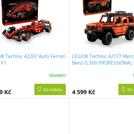
® Technic 42207 Auto Ferrari
LEGO® Technic 42177 Merc
 F1
Benz G 500 PROFESSIONAL 
Skladem
Do košíku
Do 
9 Kč
4 599 Kč