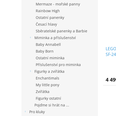
n
p
p
Mermaze - mořské panny
e
i
r
Rainbow High
l
s
o
Ostatní panenky
p
d
Česací hlavy
r
u
Sběratelské panenky a Barbie
o
k
d
t
Miminka a příslušenství
u
ů
Baby Annabell
LEGO
k
Baby Born
SF-24
t
Ostatní miminka
ů
Příslušenství pro miminka
Figurky a zvířátka
Enchantimals
4 49
My little pony
Zvířátka
Figurky ostatní
Pojďme si hrát na ...
Pro kluky