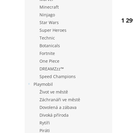
Minecraft
Ninjago
1 29
Star Wars
Super Heroes
Technic
Botanicals
Fortnite
One Piece
DREAMZzz™
Speed Champions
Playmobil
Život ve městě
Záchranáři ve městě
Dovolená a zábava
Divoká příroda
Rytíři
Piráti