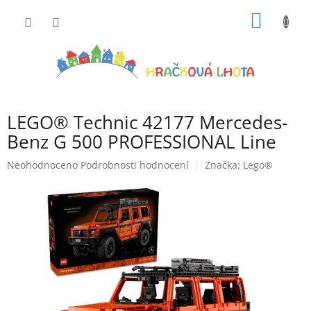
Přejít
NÁKUP
na
obsah
KOŠÍK
LEGO® Technic 42177 Mercedes-
Benz G 500 PROFESSIONAL Line
Průměrné
Neohodnoceno
Podrobnosti hodnocení
Značka:
Lego®
hodnocení
produktu
je
0,0
z
5
hvězdiček.