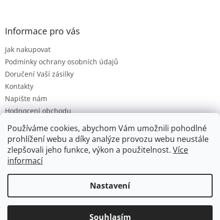
Informace pro vás
Jak nakupovat
Podmínky ochrany osobních údajů
Doručení Vaší zásilky
Kontakty
Napište nám
Hodnocení obchodu
Moje objednávka
Používáme cookies, abychom Vám umožnili pohodlné
Obchodní Podmínky
prohlížení webu a díky analýze provozu webu neustále
zlepšovali jeho funkce, výkon a použitelnost.
Více
informací
Vytvořil Shoptet
Nastavení
Copyright 2026
Hračková lhota
. Všechna práva vyhrazena.
Souhlasím
Upravit nastavení cookies