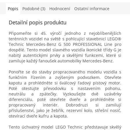
Popis
Podobné (3)
Hodnocení
Ostatní informace
Detailní popis produktu
Připomeňte si 45. výročí jednoho z nejoblíbenějších
terénních vozidel na světě s pohlcující stavebnicí LEGO®
Technic Mercedes-Benz G 500 PROFESSIONAL Line pro
dospělé. Tento model slavného vozidla ikonické třídy G je
nabitý autentickými prvky a skvělými funkcemi, které si
zamiluje každý fanoušek automobilky Mercedes-Benz.
Ponořte se do stavby propracovaného modelu vozidla s
funkčním řízením a zvýšeným podvozkem. Otevřete
kapotu a prohlédněte si 6válcový řadový pístový motor.
Poté otestujte převodovku s nastavením pohonu,
neutrálu a zpátečky. Vyzkoušejte dvě uzávěrky
diferenciálu, poté otevřete dveře a prohlédněte si
propracovaný interiér. Dobrodruzi si zamilují
příslušenství, jako je žebřík, rezervní kolo, střešní nosič,
otevírací dveře kufru a kapota.
Tento úchvatný model LEGO Technic představuje skvělý