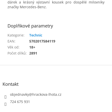
dárek a krásný výstavní kousek pro dospělé milovníky
značky Mercedes-Benz.
Doplňkové parametry
Kategorie
:
Technic
EAN
:
5702017584119
Věk od
:
18+
Počet dílků
:
2891
Z
á
p
a
Kontakt
t
í
objednavky
@
hrackova-lhota.cz
724 675 931