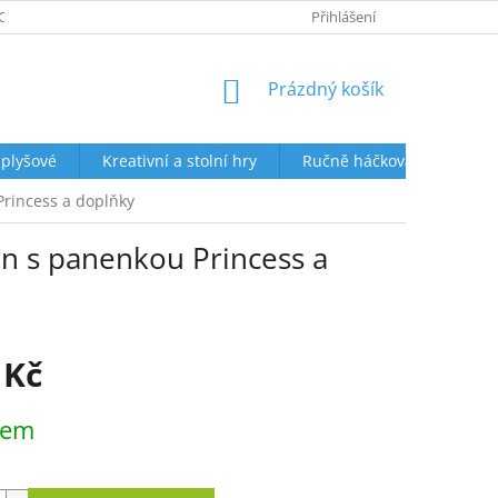
ORUČENÍ VAŠÍ ZÁSILKY
KONTAKTY
Přihlášení
NAPIŠTE NÁM
HODNO
NÁKUPNÍ
Prázdný košík
KOŠÍK
 plyšové
Kreativní a stolní hry
Ručně háčkované košíčky 
rincess a doplňky
n s panenkou Princess a
 Kč
dem