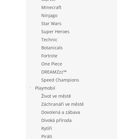
Minecraft
Ninjago
Star Wars
Super Heroes
Technic
Botanicals
Fortnite
One Piece
DREAMZzz™
Speed Champions
Playmobil
Život ve městě
Záchranáři ve městě
Dovolená a zábava
Divoká příroda
Rytíři
Piráti