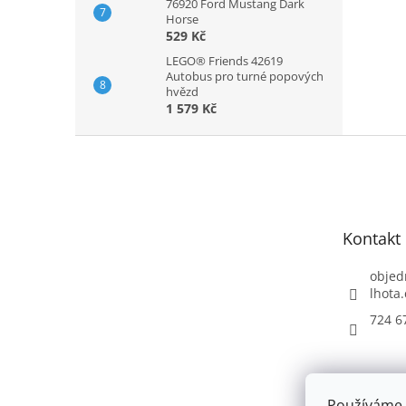
76920 Ford Mustang Dark
Horse
529 Kč
LEGO® Friends 42619
Autobus pro turné popových
hvězd
1 579 Kč
Z
á
p
a
t
Kontakt
í
objed
lhota.
724 6
Používáme 