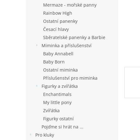
n
Mermaze - mořské panny
e
Rainbow High
l
Ostatní panenky
Česací hlavy
Sběratelské panenky a Barbie
Miminka a příslušenství
Baby Annabell
Baby Born
Ostatní miminka
Příslušenství pro miminka
Figurky a zvířátka
Enchantimals
My little pony
Zvířátka
Figurky ostatní
Pojďme si hrát na ...
Pro kluky