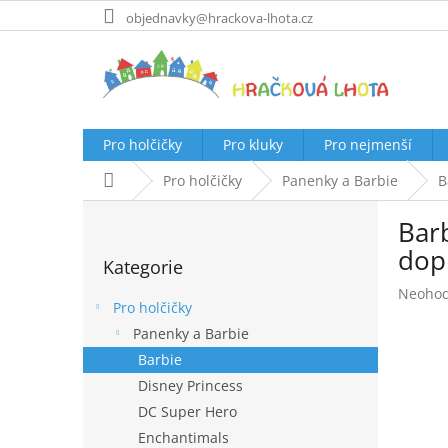
Přejít
objednavky@hrackova-lhota.cz
na
obsah
Pro holčičky
Pro kluky
Pro nejmenší
Domů
Pro holčičky
Panenky a Barbie
B
P
Bar
o
Přeskočit
s
dop
Kategorie
kategorie
t
Průměr
Neoho
r
Pro holčičky
hodnoc
a
produk
Panenky a Barbie
n
je
Barbie
n
0,0
í
Disney Princess
z
p
5
DC Super Hero
hvězdič
a
Enchantimals