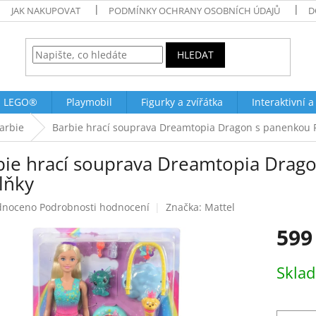
JAK NAKUPOVAT
PODMÍNKY OCHRANY OSOBNÍCH ÚDAJŮ
D
HLEDAT
LEGO®
Playmobil
Figurky a zvířátka
Interaktivní a
arbie
Barbie hrací souprava Dreamtopia Dragon s panenkou P
bie hrací souprava Dreamtopia Drago
lňky
né
dnoceno
Podrobnosti hodnocení
Značka:
Mattel
ení
599
tu
Měrná
Skla
cena:
ek.