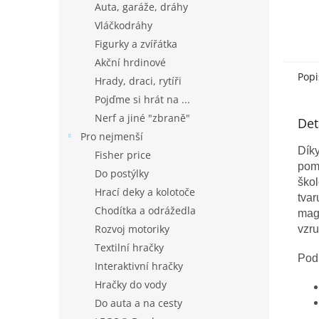
Auta, garáže, dráhy
Vláčkodráhy
Figurky a zvířátka
Akční hrdinové
Popi
Hrady, draci, rytíři
Pojďme si hrát na ...
Nerf a jiné "zbraně"
Det
Pro nejmenší
Dík
Fisher price
pom
Do postýlky
škol
Hrací deky a kolotoče
tvar
Chodítka a odrážedla
mag
Rozvoj motoriky
vzru
Textilní hračky
Podr
Interaktivní hračky
Hračky do vody
Do auta a na cesty