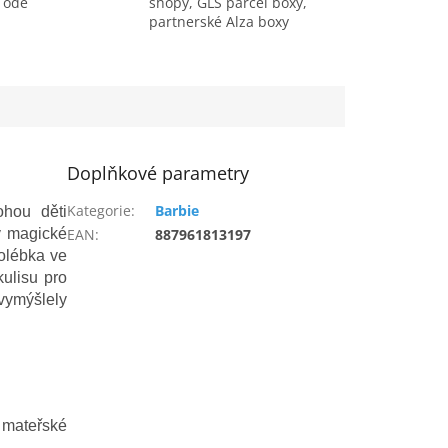
 ode
shopy, GLS parcel boxy,
partnerské Alza boxy
Doplňkové parametry
Kategorie
:
Barbie
ohou děti
v magické
EAN
:
887961813197
kolébka ve
kulisu pro
vymýšlely
h mateřské