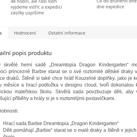
ČR do druhého dne
48 hodin, ale rádi Vám
dne expedice
vyjdeme vstříc a expedici
zásilky uspíšíme
s
Hodnocení
Ostatní informace
ailní popis produktu
y skvělé herní sadě „Dreamtopia Dragon Kindergarten“ m
oci princezně Barbie starat se o své roztomilé dětské draky 
ce draků. Štěně si také chce hrát! Kouzelné doplňky, jako je 
u měsíce a hrací podložka v designu cloud, tvoří dokonalou 
ickou mateřskou školu. Skvělá sada povzbuzuje děti, aby 
šující příběhy a hrály si je s roztomilými postavičkami.
obnosti:
Hrací sada Barbie Dreamtopia „Dragon Kindergarten“
Děti pomáhají „Barbie“ starat se o malé draky a štěně v jejic
škole