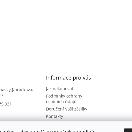
Informace pro vás
Jak nakupovat
navky
@
hrackova-
cz
Podmínky ochrany
osobních údajů
75 931
Doručení Vaší zásilky
Kontakty
Napište nám
Hodnocení obchodu
cookies, abychom Vám umožnili pohodlné