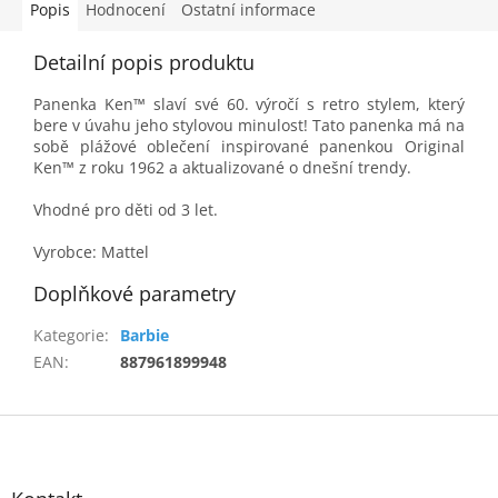
Popis
Hodnocení
Ostatní informace
Detailní popis produktu
Panenka Ken™ slaví své 60. výročí s retro stylem, který
bere v úvahu jeho stylovou minulost! Tato panenka má na
sobě plážové oblečení inspirované panenkou Original
Ken™ z roku 1962 a aktualizované o dnešní trendy.
Vhodné pro děti od 3 let.
Vyrobce: Mattel
Doplňkové parametry
Kategorie
:
Barbie
EAN
:
887961899948
Z
á
p