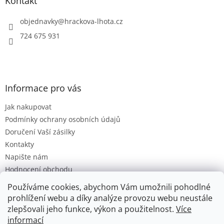
a
Kontakt
t
í
objednavky
@
hrackova-lhota.cz
724 675 931
Informace pro vás
Jak nakupovat
Podmínky ochrany osobních údajů
Doručení Vaší zásilky
Kontakty
Napište nám
Hodnocení obchodu
Moje objednávka
Používáme cookies, abychom Vám umožnili pohodlné
Obchodní Podmínky
prohlížení webu a díky analýze provozu webu neustále
zlepšovali jeho funkce, výkon a použitelnost.
Více
informací