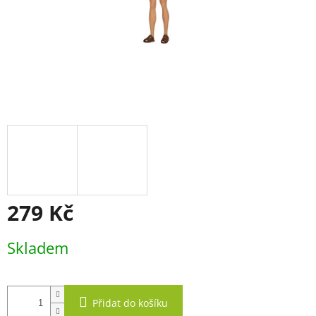
279 Kč
Měrná
Skladem
cena:
Přidat do košíku