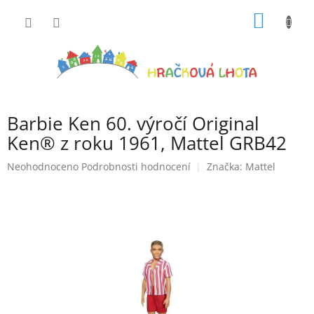
Přejít
NÁKUP
na
obsah
KOŠÍK
Barbie Ken 60. výročí Original
Ken® z roku 1961, Mattel GRB42
Průměrné
Neohodnoceno
Podrobnosti hodnocení
Značka:
Mattel
hodnocení
produktu
je
0,0
z
5
hvězdiček.