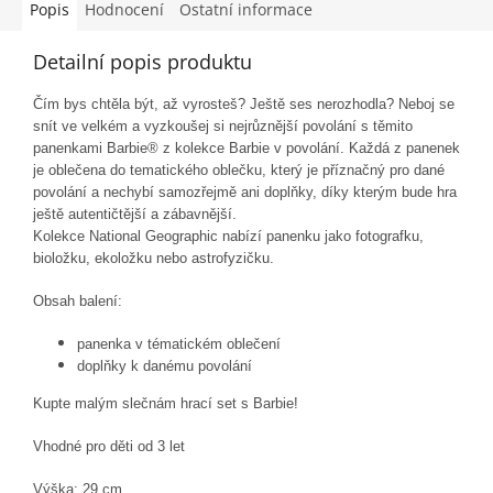
Popis
Hodnocení
Ostatní informace
Detailní popis produktu
Čím bys chtěla být, až vyrosteš? Ještě ses nerozhodla? Neboj se
snít ve velkém a vyzkoušej si nejrůznější povolání s těmito
panenkami Barbie® z kolekce Barbie v povolání. Každá z panenek
je oblečena do tematického oblečku, který je příznačný pro dané
povolání a nechybí samozřejmě ani doplňky, díky kterým bude hra
ještě autentičtější a zábavnější.
Kolekce National Geographic nabízí panenku jako fotografku,
bioložku, ekoložku nebo astrofyzičku.
Obsah balení:
panenka v tématickém oblečení
doplňky k danému povolání
Kupte malým slečnám hrací set s Barbie!
Vhodné pro děti od 3 let
Výška: 29 cm