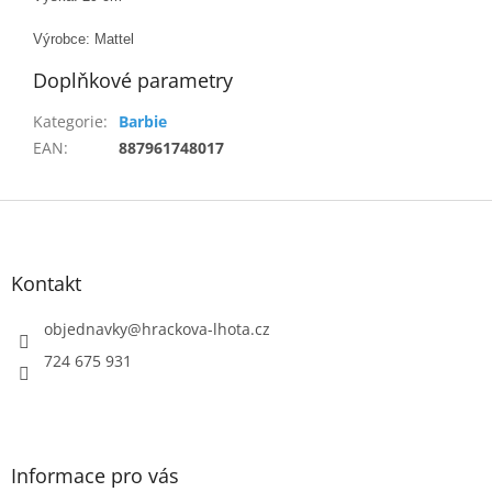
Výrobce: Mattel
Doplňkové parametry
Kategorie
:
Barbie
EAN
:
887961748017
Z
á
p
a
Kontakt
t
í
objednavky
@
hrackova-lhota.cz
724 675 931
Informace pro vás