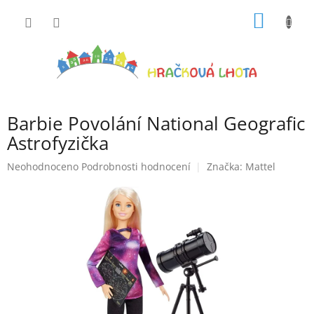
Přejít
NÁKUP
na
obsah
KOŠÍK
Barbie Povolání National Geografic
Astrofyzička
Průměrné
Neohodnoceno
Podrobnosti hodnocení
Značka:
Mattel
hodnocení
produktu
je
0,0
z
5
hvězdiček.