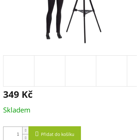
349 Kč
Měrná
Skladem
cena:
Přidat do košíku