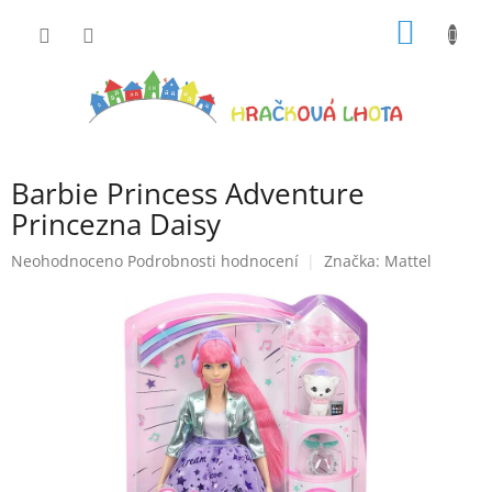
Přejít
NÁKUP
na
obsah
KOŠÍK
Barbie Princess Adventure
Princezna Daisy
Průměrné
Neohodnoceno
Podrobnosti hodnocení
Značka:
Mattel
hodnocení
produktu
je
0,0
z
5
hvězdiček.