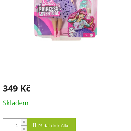
349 Kč
Měrná
Skladem
cena:
Přidat do košíku