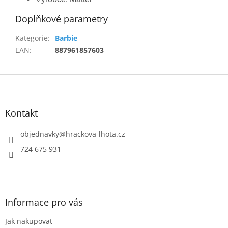
Doplňkové parametry
Kategorie
:
Barbie
EAN
:
887961857603
Z
á
p
a
Kontakt
t
í
objednavky
@
hrackova-lhota.cz
724 675 931
Informace pro vás
Jak nakupovat