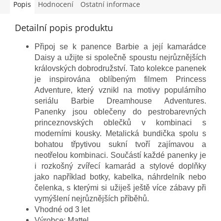
Popis
Hodnocení
Ostatní informace
Detailní popis produktu
Připoj se k panence Barbie a její kamarádce
Daisy a užijte si společně spoustu nejrůznějších
královských dobrodružství. Tato kolekce panenek
je inspirována oblíbeným filmem Princess
Adventure, který vznikl na motivy populárního
seriálu Barbie Dreamhouse Adventures.
Panenky jsou oblečeny do pestrobarevných
princeznovských oblečků v kombinaci s
moderními kousky. Metalická bundička spolu s
bohatou třpytivou sukní tvoří zajímavou a
neotřelou kombinaci. Součástí každé panenky je
i rozkošný zvířecí kamarád a stylové doplňky
jako například botky, kabelka, náhrdelník nebo
čelenka, s kterými si užiješ ještě více zábavy při
vymýšlení nejrůznějších příběhů.
Vhodné od 3 let
Výrobce: Mattel