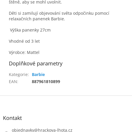
štěně, aby se mohl uvolnit.
Děti si zamilují objevování světa odpočinku pomocí
relaxačních panenek Barbie.
Výška panenky 27cm
Vhodné od 3 let
Výrobce: Mattel
Doplňkové parametry
Kategorie
:
Barbie
EAN
:
887961810899
Z
á
p
a
Kontakt
t
í
objednavky
@
hrackova-lhota.cz