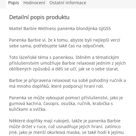
Popis
Hodnocení
Ostatní informace
Detailní popis produktu
Mattel Barbie Wellness panenka blondýnka GJG55
Panenka Barbie ví, že k tomu, abyste byli nejlepší verzí
sebe sama, potřebujete také čas na odpočinek.
Toto lázeňské téma s panenkou, štěněm a tématickým
příslušenstvím umožňuje Barbie relaxovat jedním z jejích
oblíbených způsobů a děti se učí, jak se o sebe starat.
Barbie je připravena relaxovat na sobě pohodlný ručník a
má mnoho doplňků, které podporují hraní rolí.
Panenka se může vykoupat pomocí příslušenství, jako je
gumová kachna, časopis, osuška, ručník, krabička s
kuličkami a svíčka.
Některé doplňky mají rukojeti, takže je panenka Barbie
může držet v ruce, což usnadňuje jejich hraní, zatímco
jiné, jako je menší okurková maska, se také hodí k jejímu