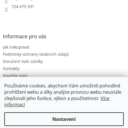
724 675 931
Informace pro vás
Jak nakupovat
Podmínky ochrany osobních údajů
Doručení Vaší zásilky
Kontakty
Napište nám
Hodnocení obchodu
Používáme cookies, abychom Vám umožnili pohodlné
Moje objednávka
prohlížení webu a díky analýze provozu webu neustále
zlepšovali jeho funkce, výkon a použitelnost.
Více
informací
Vytvořil Shoptet
Nastavení