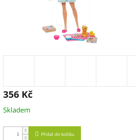
356 Kč
Měrná
Skladem
cena:
Přidat do košíku