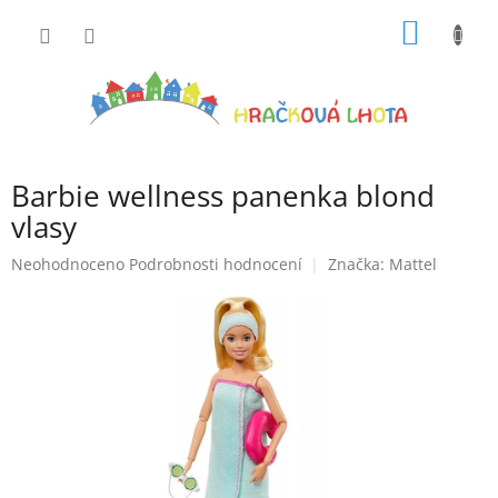
Přejít
NÁKUP
na
obsah
KOŠÍK
Barbie wellness panenka blond
vlasy
Průměrné
Neohodnoceno
Podrobnosti hodnocení
Značka:
Mattel
hodnocení
produktu
je
0,0
z
5
hvězdiček.