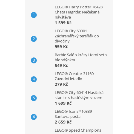
LEGO® Harry Potter 76428
Chata Hagrida: Nečekaná
návštěva
1 599 Kč
LEGO® City 60301
Záchranářský teréňák do
divočiny
959 Kč
Barbie Salón krásy Herní set s
blondýnkou
549 Kč
LEGO® Creator 31160
Závodní letadlo
279 Kč
LEGO® City 60414 Hasičská
stanice s hasičským vozem
1 699 Kč
LEGO® Icons™10339
Santova pošta
2 659 Kč
LEGO® Speed Champions