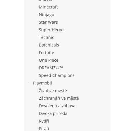
Minecraft
Ninjago
Star Wars
Super Heroes
Technic
Botanicals
Fortnite
One Piece
DREAMZzz™
Speed Champions
Playmobil
Život ve městě
Záchranáři ve městě
Dovolená a zábava
Divoká příroda
Rytíři
Piráti