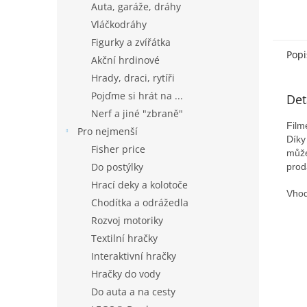
Auta, garáže, dráhy
Vláčkodráhy
Figurky a zvířátka
Popi
Akční hrdinové
Hrady, draci, rytíři
Pojďme si hrát na ...
Det
Nerf a jiné "zbraně"
Film
Pro nejmenší
Díky
Fisher price
může
Do postýlky
prod
Hrací deky a kolotoče
Vhod
Chodítka a odrážedla
Rozvoj motoriky
Textilní hračky
Interaktivní hračky
Hračky do vody
Do auta a na cesty