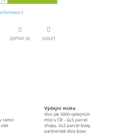
 informace
ZEPTAT SE
SDÍLET
Výdejní místa
Více jak 3000 výdejních
v rámci
míst v ČR - GLS parcel
 ode
shopy, GLS parcel boxy,
partnerské Alza boxy