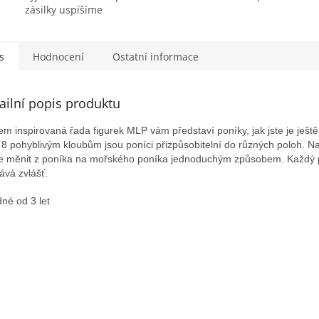
zásilky uspíšíme
s
Hodnocení
Ostatní informace
ailní popis produktu
em inspirovaná řada figurek MLP vám představí poníky, jak jste je ještě 
 8 pohyblivým kloubům jsou poníci přizpůsobitelní do různých poloh. N
 měnit z poníka na mořského poníka jednoduchým způsobem. Každý 
ává zvlášť.
né od 3 let