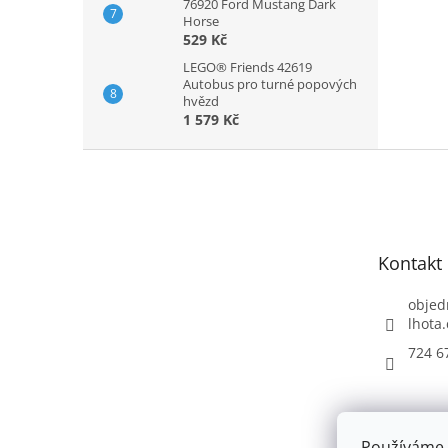
76920 Ford Mustang Dark
Horse
529 Kč
LEGO® Friends 42619
Autobus pro turné popových
hvězd
1 579 Kč
Z
á
p
a
t
Kontakt
í
objed
lhota.
724 6
Používáme 