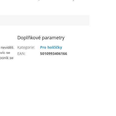
Doplňkové parametry
Kategorie
:
Pro holčičky
neviděli.
avíc se
EAN
:
5010993406166
poník se