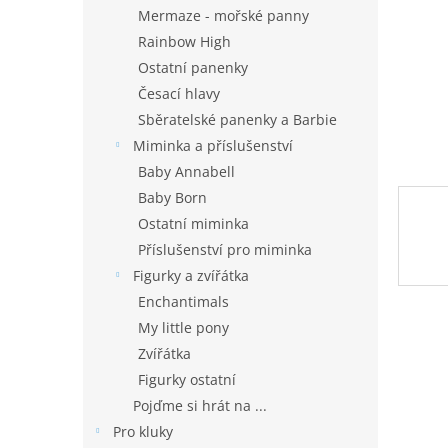
n
Mermaze - mořské panny
e
Rainbow High
l
Ostatní panenky
Česací hlavy
Sběratelské panenky a Barbie
Miminka a příslušenství
Baby Annabell
Baby Born
Ostatní miminka
Příslušenství pro miminka
Figurky a zvířátka
Enchantimals
My little pony
Zvířátka
Figurky ostatní
Pojďme si hrát na ...
Pro kluky