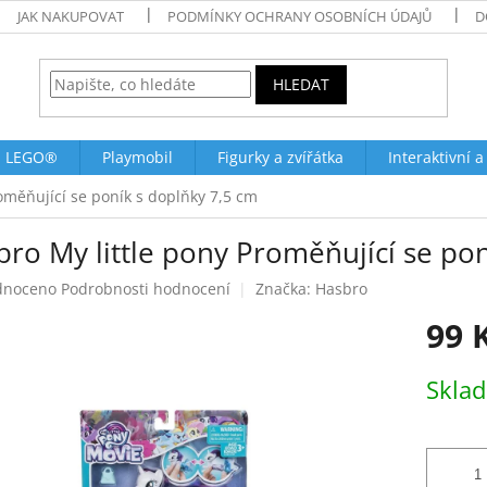
JAK NAKUPOVAT
PODMÍNKY OCHRANY OSOBNÍCH ÚDAJŮ
D
HLEDAT
LEGO®
Playmobil
Figurky a zvířátka
Interaktivní a
oměňující se poník s doplňky 7,5 cm
ro My little pony Proměňující se po
né
dnoceno
Podrobnosti hodnocení
Značka:
Hasbro
ení
99 
tu
Měrná
Skla
cena:
ek.