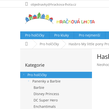
Přejít
objednavky@hrackova-lhota.cz
na
obsah
Pro holčičky
Pro kluky
Pro nejmenší
Domů
Pro holčičky
Hasbro My little pony Pr
P
Hasb
o
Přeskočit
s
Kategorie
Průměr
Neoho
kategorie
t
hodnoc
r
produk
Pro holčičky
a
je
Panenky a Barbie
n
0,0
Barbie
z
n
5
í
Disney Princess
hvězdič
p
DC Super Hero
a
Enchantimals