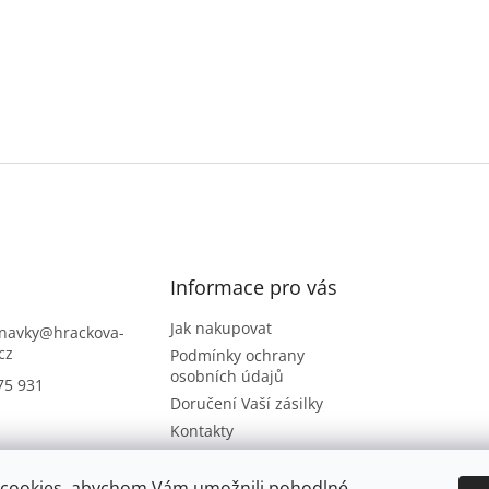
Informace pro vás
Jak nakupovat
navky
@
hrackova-
cz
Podmínky ochrany
osobních údajů
75 931
Doručení Vaší zásilky
Kontakty
Napište nám
Hodnocení obchodu
cookies, abychom Vám umožnili pohodlné