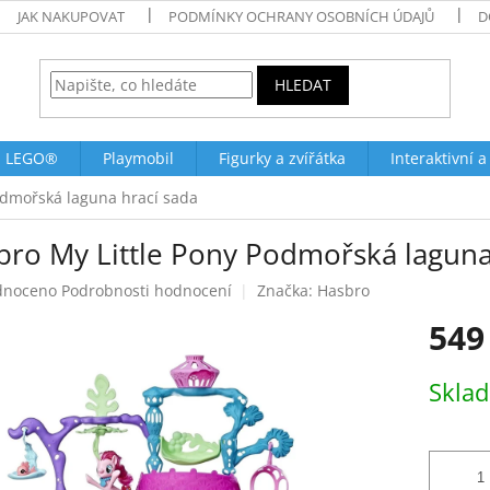
JAK NAKUPOVAT
PODMÍNKY OCHRANY OSOBNÍCH ÚDAJŮ
D
HLEDAT
LEGO®
Playmobil
Figurky a zvířátka
Interaktivní a
odmořská laguna hrací sada
bro My Little Pony Podmořská laguna
né
dnoceno
Podrobnosti hodnocení
Značka:
Hasbro
ení
549
tu
Měrná
Skla
cena:
ek.