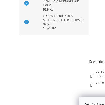
76920 Ford Mustang Dark
Horse
529 Kč
LEGO® Friends 42619
Autobus pro turné popových
hvězd
1 579 Kč
Z
á
p
a
t
Kontakt
í
objed
lhota.
724 6
Používáme 