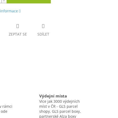
 informace
ZEPTAT SE
SDÍLET
Výdejní místa
Více jak 3000 výdejních
v rámci
míst v ČR - GLS parcel
 ode
shopy, GLS parcel boxy,
partnerské Alza boxy