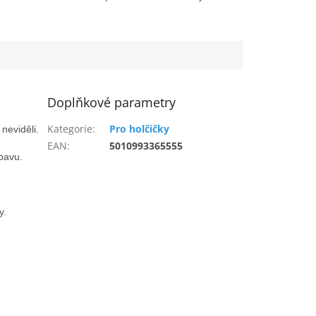
Doplňkové parametry
Kategorie
:
Pro holčičky
neviděli.
EAN
:
5010993365555
ábavu.
y.