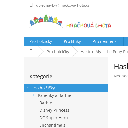
Přejít
objednavky@hrackova-lhota.cz
na
obsah
Pro holčičky
Pro kluky
Pro nejmenší
Domů
Pro holčičky
Hasbro My Little Pony P
P
Has
o
Přeskočit
s
Kategorie
Průměr
Neoho
kategorie
t
hodnoc
r
produk
Pro holčičky
a
je
Panenky a Barbie
n
0,0
Barbie
z
n
5
í
Disney Princess
hvězdič
p
DC Super Hero
a
Enchantimals