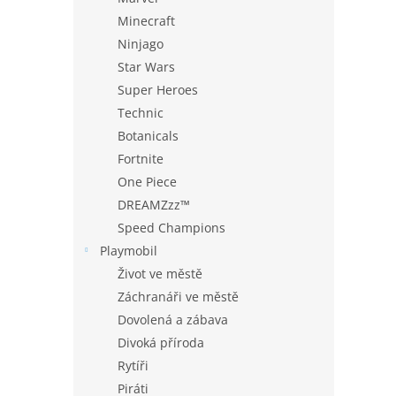
Minecraft
Ninjago
Star Wars
Super Heroes
Technic
Botanicals
Fortnite
One Piece
DREAMZzz™
Speed Champions
Playmobil
Život ve městě
Záchranáři ve městě
Dovolená a zábava
Divoká příroda
Rytíři
Piráti