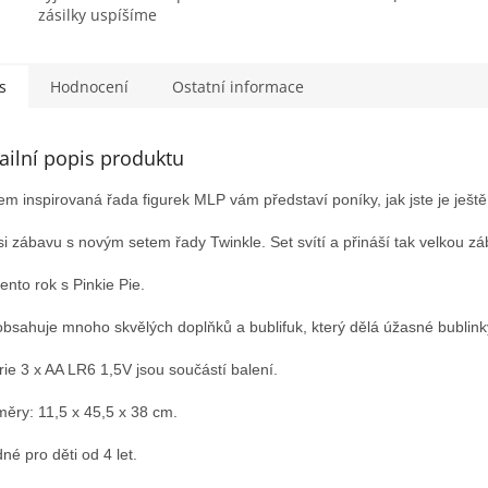
zásilky uspíšíme
s
Hodnocení
Ostatní informace
ailní popis produktu
em inspirovaná řada figurek MLP vám představí poníky, jak jste je ještě 
 si zábavu s novým setem řady Twinkle. Set svítí a přináší tak velkou z
tento rok s Pinkie Pie.
obsahuje mnoho skvělých doplňků a bublifuk, který dělá úžasné bublink
rie 3 x AA LR6 1,5V jsou součástí balení.
ěry: 11,5 x 45,5 x 38 cm.
né pro děti od 4 let.