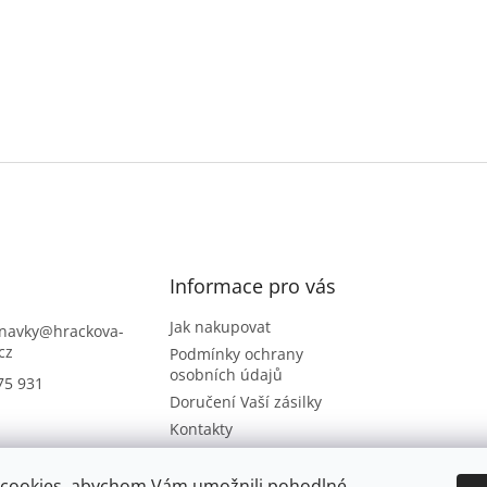
Informace pro vás
Jak nakupovat
navky
@
hrackova-
cz
Podmínky ochrany
osobních údajů
75 931
Doručení Vaší zásilky
Kontakty
Napište nám
Hodnocení obchodu
cookies, abychom Vám umožnili pohodlné