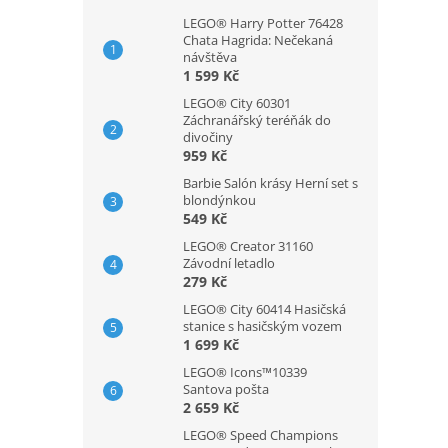
LEGO® Harry Potter 76428
Chata Hagrida: Nečekaná
návštěva
1 599 Kč
LEGO® City 60301
Záchranářský teréňák do
divočiny
959 Kč
Barbie Salón krásy Herní set s
blondýnkou
549 Kč
LEGO® Creator 31160
Závodní letadlo
279 Kč
LEGO® City 60414 Hasičská
stanice s hasičským vozem
1 699 Kč
LEGO® Icons™10339
Santova pošta
2 659 Kč
LEGO® Speed Champions