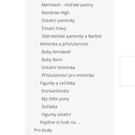
n
Mermaze - mořské panny
e
Rainbow High
l
Ostatní panenky
Česací hlavy
Sběratelské panenky a Barbie
Miminka a příslušenství
Baby Annabell
Baby Born
Ostatní miminka
Příslušenství pro miminka
Figurky a zvířátka
Enchantimals
My little pony
Zvířátka
Figurky ostatní
Pojďme si hrát na ...
Pro kluky