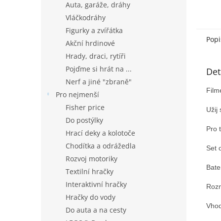
Auta, garáže, dráhy
Vláčkodráhy
Figurky a zvířátka
Popi
Akční hrdinové
Hrady, draci, rytíři
Pojďme si hrát na ...
Det
Nerf a jiné "zbraně"
Film
Pro nejmenší
Fisher price
Užij
Do postýlky
Pro 
Hrací deky a kolotoče
Chodítka a odrážedla
Set 
Rozvoj motoriky
Bate
Textilní hračky
Interaktivní hračky
Rozm
Hračky do vody
Vhod
Do auta a na cesty