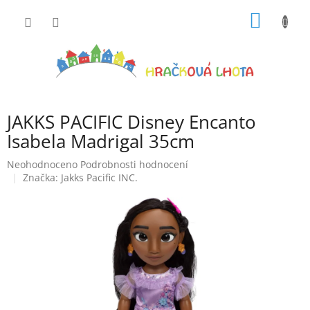
Přejít
NÁKUP
na
obsah
KOŠÍK
JAKKS PACIFIC Disney Encanto
Isabela Madrigal 35cm
Průměrné
Neohodnoceno
Podrobnosti hodnocení
hodnocení
Značka:
Jakks Pacific INC.
produktu
je
0,0
z
5
hvězdiček.