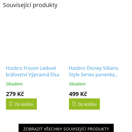
Související produkty
Hasbro Frozen Ledové
Hasbro Disney Villains
království Výpravná Elsa
Style Series panenka
Cruella De Vil
Skladem
Skladem
279 Kč
499 Kč
Do košíku
Do košíku
ZOBRAZIT VŠECHNY SOUVISEJÍCÍ PRODUKTY