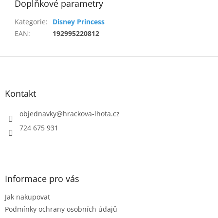
Doplňkové parametry
Kategorie
:
Disney Princess
EAN
:
192995220812
Z
á
p
a
Kontakt
t
í
objednavky
@
hrackova-lhota.cz
724 675 931
Informace pro vás
Jak nakupovat
Podmínky ochrany osobních údajů