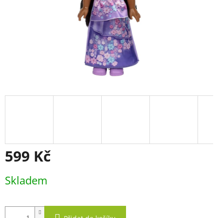
599 Kč
Měrná
Skladem
cena: