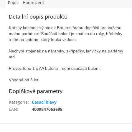
Popis
Hodnocení
Detailní popis produktu
Krásný kosmetický stolek Braun s řadou doplňků pro každou
malou parádnici. Součástí balení je zrcátko do ruky, hřebínky
a fén na baterie, který fouká vzduch.
Nechybí stojánek na náramky, skřípečky, lahvičky na parfémy
atd.
Provoz fénu 1 x AA baterie - není součástí balení.
Vhodné od 3 let
Doplňkové parametry
Kategorie
:
Česací hlavy
EAN
:
4009847053695
Z