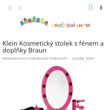
Přejít
NÁKUP
na
obsah
KOŠÍK
Klein Kosmetický stolek s fénem a
doplňky Braun
Průměrné
Neohodnoceno
Podrobnosti hodnocení
Značka:
Klein
hodnocení
produktu
je
0,0
z
5
hvězdiček.