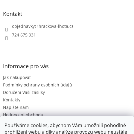
á
p
a
Kontakt
t
í
objednavky
@
hrackova-lhota.cz
724 675 931
Informace pro vás
Jak nakupovat
Podmínky ochrany osobních údajů
Doručení Vaší zásilky
Kontakty
Napište nám
Hodnocení obchodu
Moje objednávka
Používáme cookies, abychom Vám umožnili pohodlné
Obchodní Podmínky
prohlížení webu a díky analýze provozu webu neustále