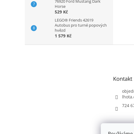
76920 Ford Mustang Dark
Horse
529 Kč
LEGO® Friends 42619
Autobus pro turné popových
hvězd
1 579 Kč
Z
á
p
a
t
Kontakt
í
objed
lhota.
724 6
Používáme 