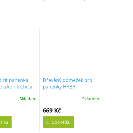
pirit panenka
Dřevěný domeček pro
 a koník Chica
panenky HABA
Skladem
Skladem
669 Kč
šíku
Do košíku