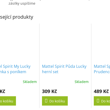
zásilky uspíšíme
sející produkty
l Spirit My Lucky
Mattel Spirit Půda Lucky
Mattel S
nka s poníkem
herní set
Prudence
Linda
Skladem
Skladem
 Kč
309 Kč
489 Kč
o košíku
Do košíku
Do ko