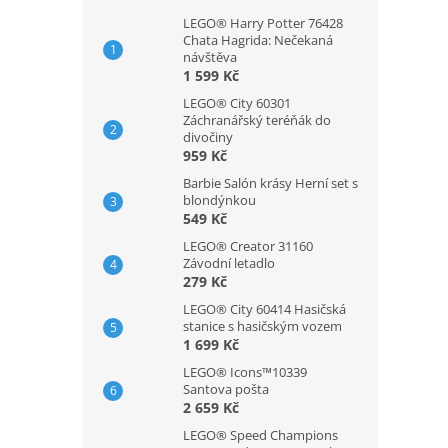
LEGO® Harry Potter 76428
Chata Hagrida: Nečekaná
návštěva
1 599 Kč
LEGO® City 60301
Záchranářský teréňák do
divočiny
959 Kč
Barbie Salón krásy Herní set s
blondýnkou
549 Kč
LEGO® Creator 31160
Závodní letadlo
279 Kč
LEGO® City 60414 Hasičská
stanice s hasičským vozem
1 699 Kč
LEGO® Icons™10339
Santova pošta
2 659 Kč
LEGO® Speed Champions