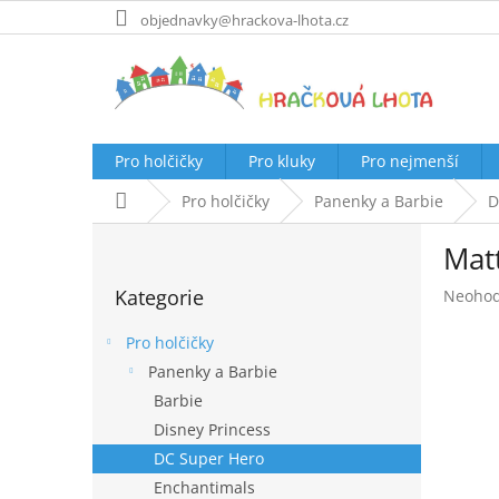
Přejít
objednavky@hrackova-lhota.cz
na
obsah
Pro holčičky
Pro kluky
Pro nejmenší
Domů
Pro holčičky
Panenky a Barbie
D
P
Mat
o
Přeskočit
s
Kategorie
Průměr
Neoho
kategorie
t
hodnoc
r
produk
Pro holčičky
a
je
Panenky a Barbie
n
0,0
Barbie
z
n
5
í
Disney Princess
hvězdič
p
DC Super Hero
a
Enchantimals