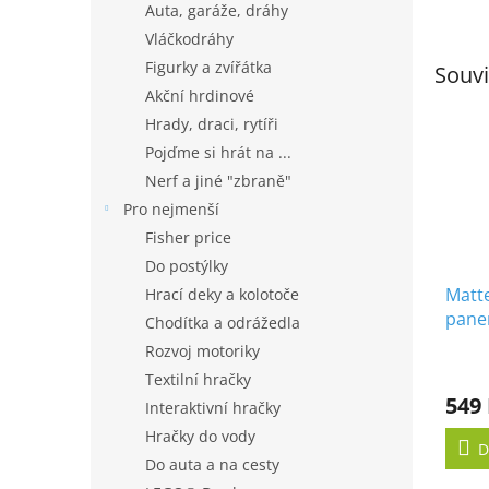
Auta, garáže, dráhy
Vláčkodráhy
Figurky a zvířátka
Souvi
Akční hrdinové
Hrady, draci, rytíři
Pojďme si hrát na ...
Nerf a jiné "zbraně"
Pro nejmenší
Fisher price
Do postýlky
Matte
Hrací deky a kolotoče
pane
Chodítka a odrážedla
Rozvoj motoriky
Textilní hračky
549
Interaktivní hračky
Hračky do vody
D
Do auta a na cesty