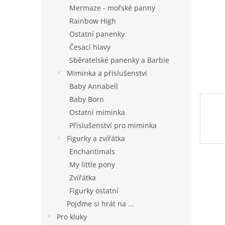
n
Mermaze - mořské panny
e
Rainbow High
l
Ostatní panenky
Česací hlavy
Sběratelské panenky a Barbie
Miminka a příslušenství
Baby Annabell
Baby Born
Ostatní miminka
Příslušenství pro miminka
Figurky a zvířátka
Enchantimals
My little pony
Zvířátka
Figurky ostatní
Pojďme si hrát na ...
Pro kluky