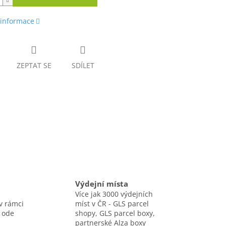
 informace
ZEPTAT SE
SDÍLET
Výdejní místa
Více jak 3000 výdejních
v rámci
míst v ČR - GLS parcel
 ode
shopy, GLS parcel boxy,
partnerské Alza boxy