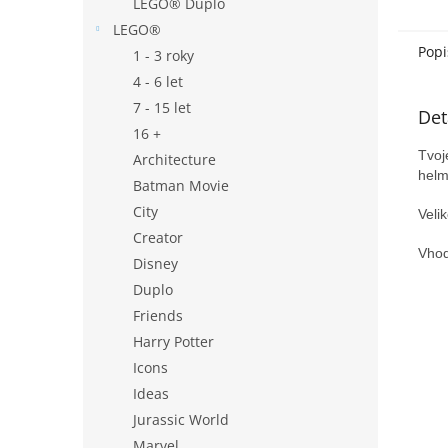
LEGO® Duplo
LEGO®
Popi
1 - 3 roky
4 - 6 let
7 - 15 let
Det
16 +
Tvoj
Architecture
helm
Batman Movie
City
Veli
Creator
Vhod
Disney
Duplo
Friends
Harry Potter
Icons
Ideas
Jurassic World
Marvel