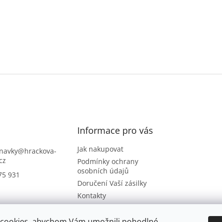
Informace pro vás
Jak nakupovat
navky
@
hrackova-
cz
Podmínky ochrany
osobních údajů
75 931
Doručení Vaší zásilky
Kontakty
Napište nám
Hodnocení obchodu
cookies, abychom Vám umožnili pohodlné