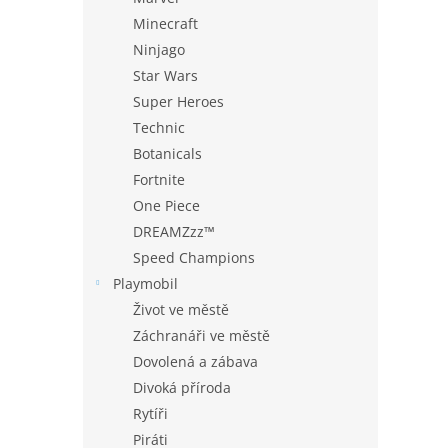
Minecraft
Ninjago
Star Wars
Super Heroes
Technic
Botanicals
Fortnite
One Piece
DREAMZzz™
Speed Champions
Playmobil
Život ve městě
Záchranáři ve městě
Dovolená a zábava
Divoká příroda
Rytíři
Piráti