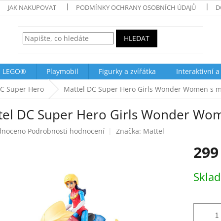
JAK NAKUPOVAT
PODMÍNKY OCHRANY OSOBNÍCH ÚDAJŮ
D
HLEDAT
LEGO®
Playmobil
Figurky a zvířátka
Interaktivní a
C Super Hero
Mattel DC Super Hero Girls Wonder Women s 
tel DC Super Hero Girls Wonder Wo
né
dnoceno
Podrobnosti hodnocení
Značka:
Mattel
ení
299
tu
Měrná
Skla
cena:
ek.