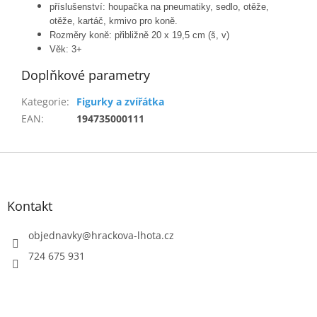
příslušenství: houpačka na pneumatiky, sedlo, otěže,
otěže, kartáč, krmivo pro koně.
Rozměry koně: přibližně 20 x 19,5 cm (š, v)
Věk: 3+
Doplňkové parametry
Kategorie
:
Figurky a zvířátka
EAN
:
194735000111
Z
á
p
a
Kontakt
t
í
objednavky
@
hrackova-lhota.cz
724 675 931