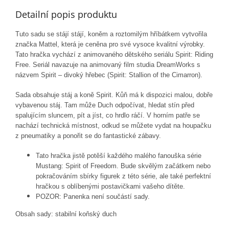
Detailní popis produktu
Tuto sadu se stájí stájí, koněm a roztomilým hříbátkem vytvořila
značka Mattel, která je ceněna pro své vysoce kvalitní výrobky.
Tato hračka vychází z animovaného dětského seriálu Spirit: Riding
Free. Seriál navazuje na animovaný film studia DreamWorks s
názvem Spirit – divoký hřebec (Spirit: Stallion of the Cimarron).
Sada obsahuje stáj a koně Spirit. Kůň má k dispozici malou, dobře
vybavenou stáj. Tam může Duch odpočívat, hledat stín před
spalujícím sluncem, pít a jíst, co hrdlo ráčí. V horním patře se
nachází technická místnost, odkud se můžete vydat na houpačku
z pneumatiky a ponořit se do fantastické zábavy.
Tato hračka jistě potěší každého malého fanouška série
Mustang: Spirit of Freedom. Bude skvělým začátkem nebo
pokračováním sbírky figurek z této série, ale také perfektní
hračkou s oblíbenými postavičkami vašeho dítěte.
POZOR: Panenka není součástí sady.
Obsah sady: stabilní koňský duch