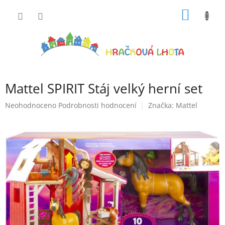
Přejít
NÁKUP
na
obsah
KOŠÍK
Mattel SPIRIT Stáj velký herní set
Průměrné
Neohodnoceno
Podrobnosti hodnocení
Značka:
Mattel
hodnocení
produktu
je
0,0
z
5
hvězdiček.