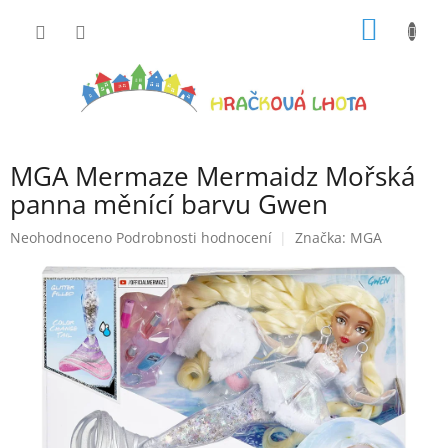
Přejít
NÁKUP
na
obsah
KOŠÍK
MGA Mermaze Mermaidz Mořská
panna měnící barvu Gwen
Průměrné
Neohodnoceno
Podrobnosti hodnocení
Značka:
MGA
hodnocení
produktu
je
0,0
z
5
hvězdiček.