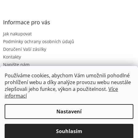
Informace pro vás
Jak nakupovat
Podmínky ochrany osobních údajů
Doručení Vaší zásilky
Kontakty
Napište nám
Hodnocení obchodu
Používáme cookies, abychom Vám umožnili pohodlné
Moje objednávka
prohlížení webu a díky analýze provozu webu neustále
zlepšovali jeho funkce, výkon a použitelnost.
Více
informací
Vytvořil Shoptet
Nastavení
Copyright 2026
Hračková lhota
. Všechna práva vyhrazena.
Souhlasím
Upravit nastavení cookies