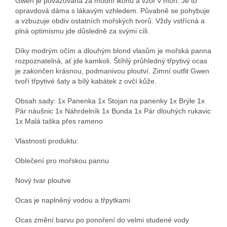
Gwen je považována za módní ikonu a vzor v moři. Je to
opravdová dáma s lákavým vzhledem. Půvabně se pohybuje
a vzbuzuje obdiv ostatních mořských tvorů. Vždy vstřícná a
plná optimismu jde důsledně za svými cíli.
Díky modrým očím a dlouhým blond vlasům je mořská panna
rozpoznatelná, ať jde kamkoli. Štíhlý průhledný třpytivý ocas
je zakončen krásnou, podmanivou ploutví. Zimní outfit Gwen
tvoří třpytivé šaty a bílý kabátek z ovčí kůže.
Obsah sady: 1x Panenka 1x Stojan na panenky 1x Brýle 1x
Pár náušnic 1x Náhrdelník 1x Bunda 1x Pár dlouhých rukavic
1x Malá taška přes rameno
Vlastnosti produktu:
Oblečení pro mořskou pannu
Nový tvar ploutve
Ocas je naplněný vodou a třpytkami
Ocas změní barvu po ponoření do velmi studené vody