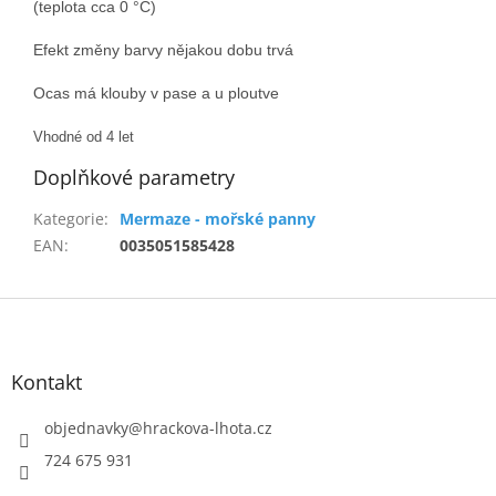
(teplota cca 0 °C)
Efekt změny barvy nějakou dobu trvá
Ocas má klouby v pase a u ploutve
Vhodné od 4 let
Doplňkové parametry
Kategorie
:
Mermaze - mořské panny
EAN
:
0035051585428
Z
á
p
a
Kontakt
t
í
objednavky
@
hrackova-lhota.cz
724 675 931