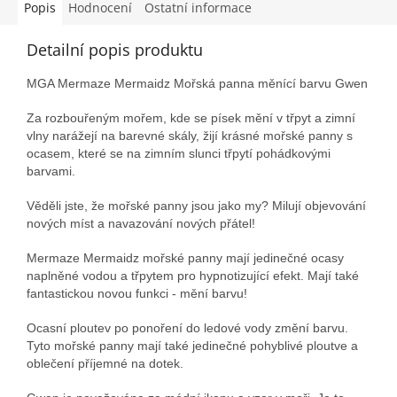
Popis
Hodnocení
Ostatní informace
Detailní popis produktu
MGA Mermaze Mermaidz Mořská panna měnící barvu Gwen
Za rozbouřeným mořem, kde se písek mění v třpyt a zimní
vlny narážejí na barevné skály, žijí krásné mořské panny s
ocasem, které se na zimním slunci třpytí pohádkovými
barvami.
Věděli jste, že mořské panny jsou jako my? Milují objevování
nových míst a navazování nových přátel!
Mermaze Mermaidz mořské panny mají jedinečné ocasy
naplněné vodou a třpytem pro hypnotizující efekt. Mají také
fantastickou novou funkci - mění barvu!
Ocasní ploutev po ponoření do ledové vody změní barvu.
Tyto mořské panny mají také jedinečné pohyblivé ploutve a
oblečení příjemné na dotek.