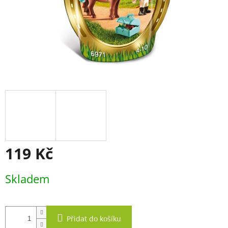
119 Kč
Měrná
Skladem
cena:
Přidat do košíku