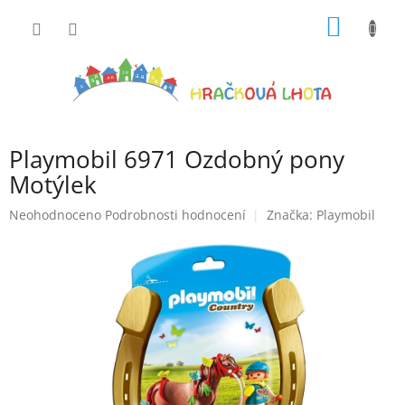
Přejít
NÁKUP
na
obsah
KOŠÍK
Playmobil 6971 Ozdobný pony
Motýlek
Průměrné
Neohodnoceno
Podrobnosti hodnocení
Značka:
Playmobil
hodnocení
produktu
je
0,0
z
5
hvězdiček.