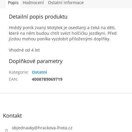
Popis
Hodnocení
Ostatní informace
Detailní popis produktu
Hnědý poník zvaný Motýlek je osedlaný a čeká na děti,
které na něm budou chtít svézt holčičku jezdkyni. Před
jízdou mohou poníka vyzdobit přiloženými doplňky.
Vhodné od 4 let
Doplňkové parametry
Kategorie
:
Ostatní
EAN
:
4008789069719
Z
á
p
a
Kontakt
t
í
objednavky
@
hrackova-lhota.cz