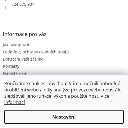
724 675 931
Informace pro vás
Jak nakupovat
Podmínky ochrany osobních údajů
Doručení Vaší zásilky
Kontakty
Napište nám
Hodnocení obchodu
Používáme cookies, abychom Vám umožnili pohodlné
Moje objednávka
prohlížení webu a díky analýze provozu webu neustále
zlepšovali jeho funkce, výkon a použitelnost.
Více
informací
Vytvořil Shoptet
Nastavení