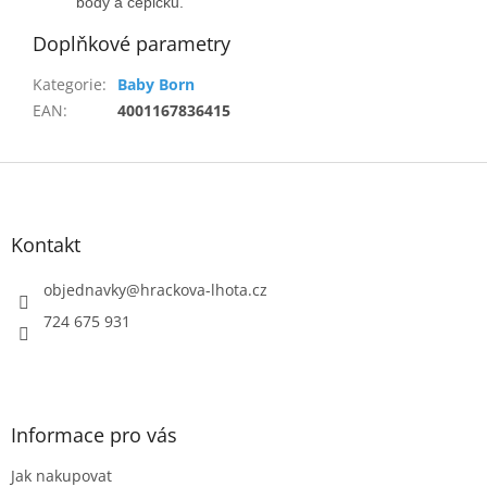
body a čepičku.
Doplňkové parametry
Kategorie
:
Baby Born
EAN
:
4001167836415
Z
á
p
a
Kontakt
t
í
objednavky
@
hrackova-lhota.cz
724 675 931
Informace pro vás
Jak nakupovat