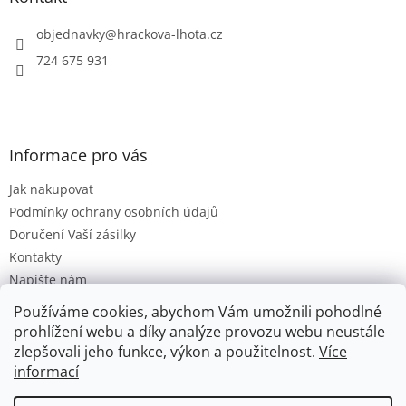
c
t
í
í
objednavky
@
hrackova-lhota.cz
p
r
724 675 931
v
k
y
v
ý
Informace pro vás
p
i
Jak nakupovat
s
u
Podmínky ochrany osobních údajů
Doručení Vaší zásilky
Kontakty
Napište nám
Hodnocení obchodu
Používáme cookies, abychom Vám umožnili pohodlné
Moje objednávka
prohlížení webu a díky analýze provozu webu neustále
zlepšovali jeho funkce, výkon a použitelnost.
Více
informací
Vytvořil Shoptet