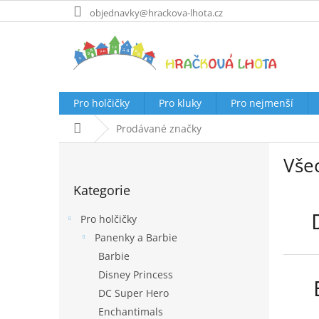
Přejít
objednavky@hrackova-lhota.cz
na
obsah
Pro holčičky
Pro kluky
Pro nejmenší
Domů
Prodávané značky
P
Vše
o
Přeskočit
s
Kategorie
kategorie
t
r
Pro holčičky
a
Panenky a Barbie
n
Barbie
n
í
Disney Princess
p
DC Super Hero
a
Enchantimals