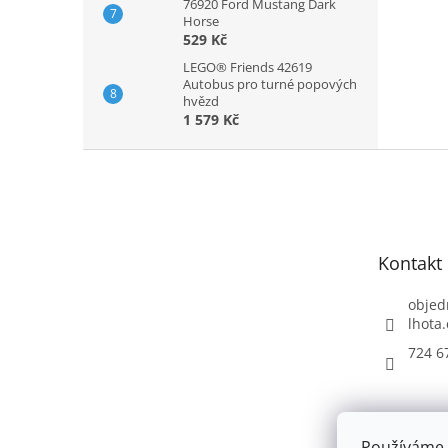
76920 Ford Mustang Dark
Horse
529 Kč
LEGO® Friends 42619
Autobus pro turné popových
hvězd
1 579 Kč
Z
á
p
a
t
Kontakt
í
objed
lhota.
724 6
Používáme 