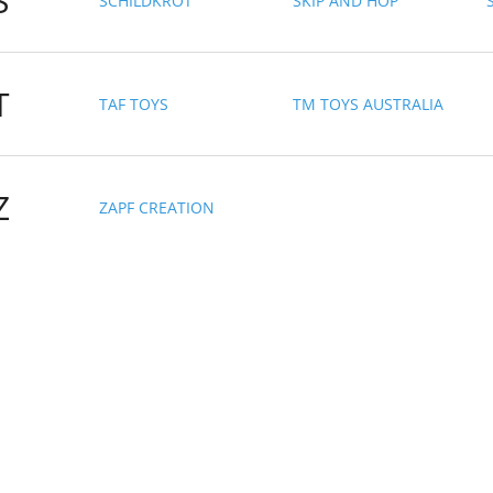
S
SCHILDKRÖT
SKIP AND HOP
T
TAF TOYS
TM TOYS AUSTRALIA
Z
ZAPF CREATION