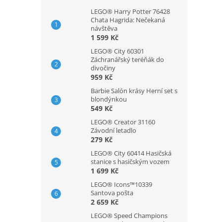
LEGO® Harry Potter 76428
Chata Hagrida: Nečekaná
návštěva
1 599 Kč
LEGO® City 60301
Záchranářský teréňák do
divočiny
959 Kč
Barbie Salón krásy Herní set s
blondýnkou
549 Kč
LEGO® Creator 31160
Závodní letadlo
279 Kč
LEGO® City 60414 Hasičská
stanice s hasičským vozem
1 699 Kč
LEGO® Icons™10339
Santova pošta
2 659 Kč
LEGO® Speed Champions