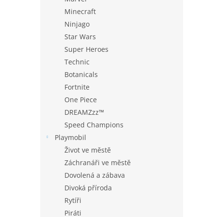
Minecraft
Ninjago
Star Wars
Super Heroes
Technic
Botanicals
Fortnite
One Piece
DREAMZzz™
Speed Champions
Playmobil
Život ve městě
Záchranáři ve městě
Dovolená a zábava
Divoká příroda
Rytíři
Piráti