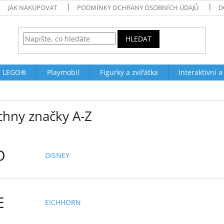
JAK NAKUPOVAT
PODMÍNKY OCHRANY OSOBNÍCH ÚDAJŮ
D
HLEDAT
LEGO®
Playmobil
Figurky a zvířátka
Interaktivní a
chny značky A-Z
D
DISNEY
E
EICHHORN