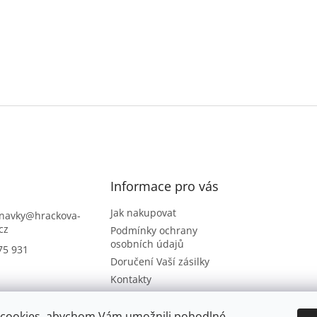
Informace pro vás
Jak nakupovat
navky
@
hrackova-
cz
Podmínky ochrany
osobních údajů
75 931
Doručení Vaší zásilky
Kontakty
Napište nám
Hodnocení obchodu
cookies, abychom Vám umožnili pohodlné