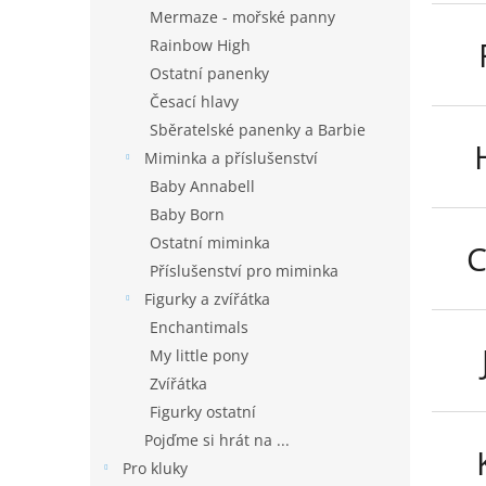
n
Mermaze - mořské panny
e
Rainbow High
l
Ostatní panenky
Česací hlavy
Sběratelské panenky a Barbie
Miminka a příslušenství
Baby Annabell
Baby Born
Ostatní miminka
C
Příslušenství pro miminka
Figurky a zvířátka
Enchantimals
My little pony
Zvířátka
Figurky ostatní
Pojďme si hrát na ...
Pro kluky