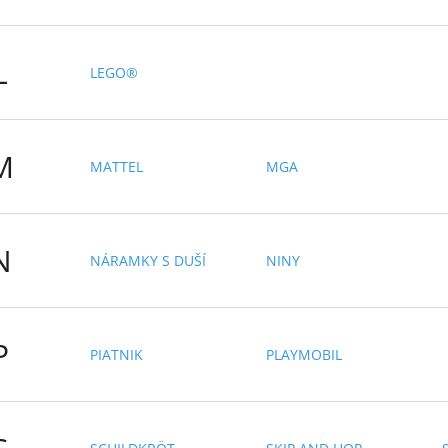
L
LEGO®
M
MATTEL
MGA
N
NÁRAMKY S DUŠÍ
NINY
P
PIATNIK
PLAYMOBIL