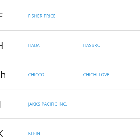
F
FISHER PRICE
H
HABA
HASBRO
h
CHICCO
CHICHI LOVE
J
JAKKS PACIFIC INC.
K
KLEIN