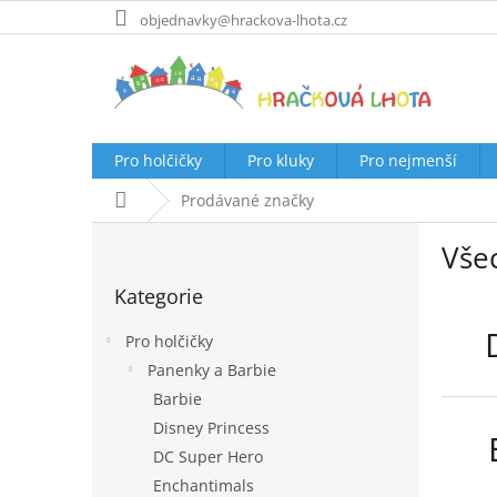
Přejít
objednavky@hrackova-lhota.cz
na
obsah
Pro holčičky
Pro kluky
Pro nejmenší
Domů
Prodávané značky
P
Vše
o
Přeskočit
s
Kategorie
kategorie
t
r
Pro holčičky
a
Panenky a Barbie
n
Barbie
n
í
Disney Princess
p
DC Super Hero
a
Enchantimals