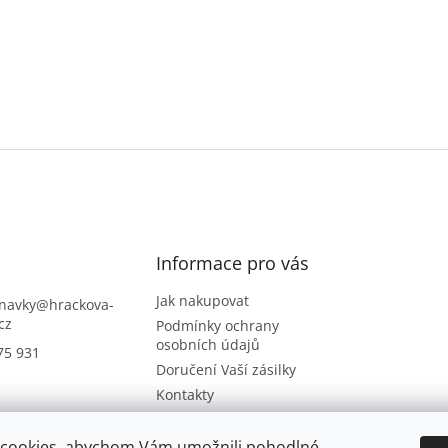
Informace pro vás
Jak nakupovat
navky
@
hrackova-
cz
Podmínky ochrany
osobních údajů
75 931
Doručení Vaší zásilky
Kontakty
Napište nám
Hodnocení obchodu
cookies, abychom Vám umožnili pohodlné