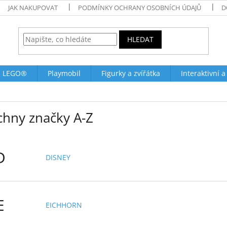
JAK NAKUPOVAT
PODMÍNKY OCHRANY OSOBNÍCH ÚDAJŮ
D
HLEDAT
LEGO®
Playmobil
Figurky a zvířátka
Interaktivní a
chny značky A-Z
D
DISNEY
E
EICHHORN