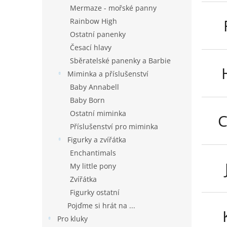
n
Mermaze - mořské panny
e
Rainbow High
l
Ostatní panenky
Česací hlavy
Sběratelské panenky a Barbie
Miminka a příslušenství
Baby Annabell
Baby Born
Ostatní miminka
C
Příslušenství pro miminka
Figurky a zvířátka
Enchantimals
My little pony
Zvířátka
Figurky ostatní
Pojďme si hrát na ...
Pro kluky