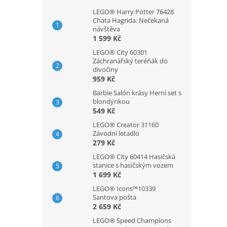
LEGO® Harry Potter 76428
Chata Hagrida: Nečekaná
návštěva
1 599 Kč
LEGO® City 60301
Záchranářský teréňák do
divočiny
959 Kč
Barbie Salón krásy Herní set s
blondýnkou
549 Kč
LEGO® Creator 31160
Závodní letadlo
279 Kč
LEGO® City 60414 Hasičská
stanice s hasičským vozem
1 699 Kč
LEGO® Icons™10339
Santova pošta
2 659 Kč
LEGO® Speed Champions