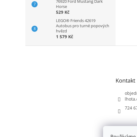
76920 Ford Mustang Dark
Horse
529 Kč
LEGO® Friends 42619
Autobus pro turné popových
hvězd
1 579 Kč
Z
á
p
a
t
Kontakt
í
objed
lhota.
724 6
Používáme 