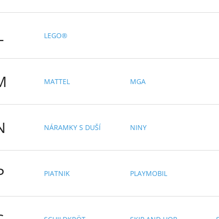
L
LEGO®
M
MATTEL
MGA
N
NÁRAMKY S DUŠÍ
NINY
P
PIATNIK
PLAYMOBIL