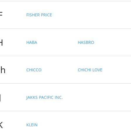
F
FISHER PRICE
H
HABA
HASBRO
h
CHICCO
CHICHI LOVE
J
JAKKS PACIFIC INC.
K
KLEIN