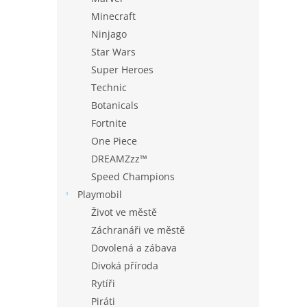
Minecraft
Ninjago
Star Wars
Super Heroes
Technic
Botanicals
Fortnite
One Piece
DREAMZzz™
Speed Champions
Playmobil
Život ve městě
Záchranáři ve městě
Dovolená a zábava
Divoká příroda
Rytíři
Piráti