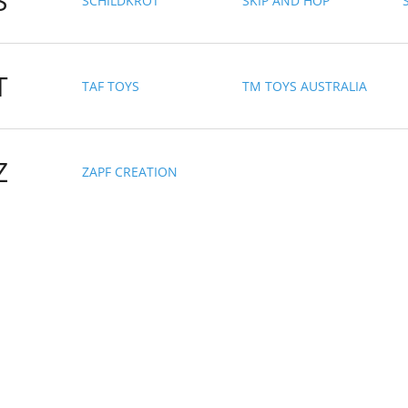
S
SCHILDKRÖT
SKIP AND HOP
T
TAF TOYS
TM TOYS AUSTRALIA
Z
ZAPF CREATION