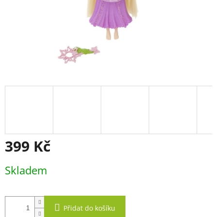
399 Kč
Měrná
Skladem
cena:
Přidat do košíku