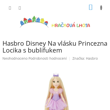
Přejít
NÁKUP
na
obsah
KOŠÍK
Hasbro Disney Na vlásku Princezna
Locika s bublifukem
Průměrné
Neohodnoceno
Podrobnosti hodnocení
Značka:
Hasbro
hodnocení
produktu
je
0,0
z
5
hvězdiček.