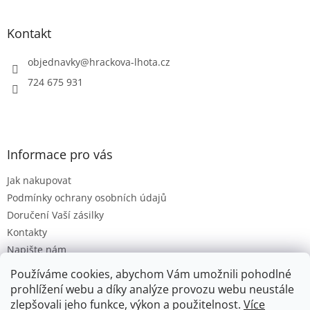
á
p
a
Kontakt
t
í
objednavky
@
hrackova-lhota.cz
724 675 931
Informace pro vás
Jak nakupovat
Podmínky ochrany osobních údajů
Doručení Vaší zásilky
Kontakty
Napište nám
Hodnocení obchodu
Používáme cookies, abychom Vám umožnili pohodlné
Moje objednávka
prohlížení webu a díky analýze provozu webu neustále
zlepšovali jeho funkce, výkon a použitelnost.
Více