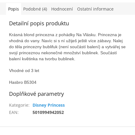
Popis
Podobné (4)
Hodnocení
Ostatní informace
Detailní popis produktu
Krásná blond princezna z pohádky Na Vlásku. Princezna je
vhodná do vany. Navíc si s ní užiješ ještě více zábavy. Nalej
do těla princezny bublifuk (není součástí balení) a vytvářej se
svojí princeznou nekonečné množství bublinek. Součástí
balení květinka na tvorbu bublinek.
Vhodné od 3 let
Hasbro B5304
Doplňkové parametry
Kategorie
:
Disney Princess
EAN
:
5010994942052
Z